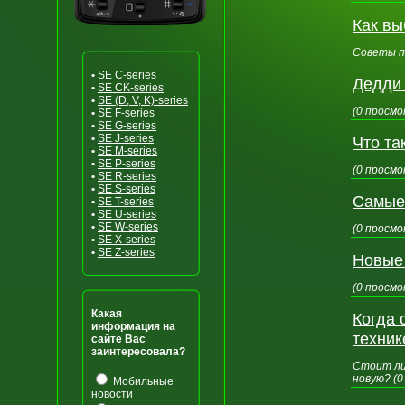
Как вы
Советы п
•
SE C-series
Дедди 
•
SE CK-series
•
SE (D, V, K)-series
(0 просмо
•
SE F-series
•
SE G-series
•
SE J-series
Что та
•
SE M-series
•
SE P-series
(0 просмо
•
SE R-series
•
SE S-series
Самые
•
SE T-series
•
SE U-series
•
SE W-series
(0 просмо
•
SE X-series
•
SE Z-series
Новые 
(0 просмо
Какая
Когда 
информация на
техник
сайте Вас
заинтересовала?
Стоит ли
новую? (0
Мобильные
новости