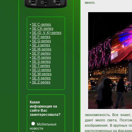
много.
•
SE C-series
•
SE CK-series
•
SE (D, V, K)-series
•
SE F-series
•
SE G-series
•
SE J-series
•
SE M-series
•
SE P-series
•
SE R-series
•
SE S-series
•
SE T-series
•
SE U-series
•
SE W-series
•
SE X-series
•
SE Z-series
Какая
информация на
сайте Вас
заинтересовала?
экономичность. Все знают
дают много света. Поэто
Мобильные
изображения. В крупных г
новости
расположенных на фасадах 