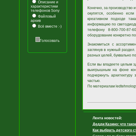
Описание и
характеристики
Конечно, за производство и
телефонов Sony
окупятся, особенно если
Файловый
креативном подходе так
архив
информацию по светодиодн
Всё вместе :-)
телефону 8-800-700-87-
оборудование конкретно по
Голосовать
Знакомиться с ассортимен
заглянув в нужный раздел
разных целей, буквально по
Если вы владеете целым зд
выигрышным на фоне конк
подчеркнуть архитектуру 
частью.
По материалам ledtehnology
Лента новостей:
Дедди Казино: что тако
Как выбрать детского 