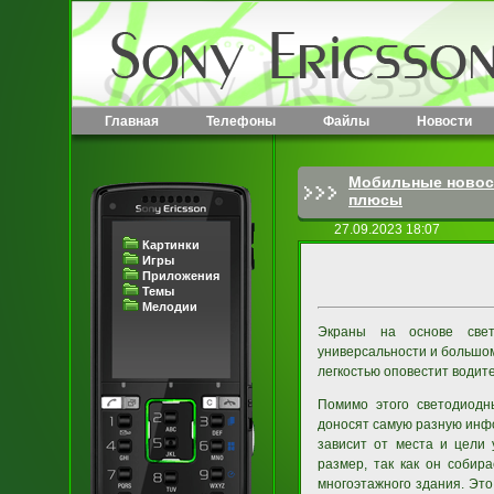
Главная
Телефоны
Файлы
Новости
Мобильные новос
плюсы
27.09.2023 18:07
Картинки
Игры
Приложения
Темы
Мелодии
Экраны на основе свет
универсальности и большом
легкостью оповестит водит
Помимо этого светодиодн
доносят самую разную инф
зависит от места и цели 
размер, так как он собир
многоэтажного здания. Это