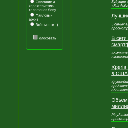
Будущие 
Описание и
«Full Act
характеристики
телефонов Sony
Лучши
Файловый
архив
5 самых а
Всё вместе :-)
просмотр
В сети
Голосовать
смарт
Компания
бюджетни
Xperia
в США
Крупнейш
предзаказ
обещают 
Объем 
милли
PlayStati
просмотр