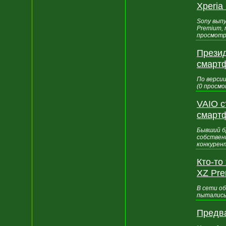
Xperia
Sony вып
Premium, 
просмотр
Презид
смарт
По верси
(0 просмо
VAIO с
смарт
Бывший б
собствен
конкурент
Кто-то
XZ Pr
В сети о
пытались
Предва