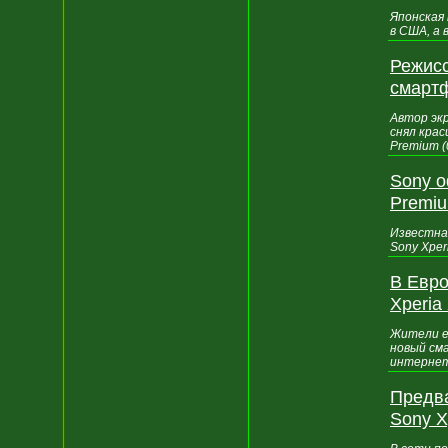
Японская 
в США, а 
Режисс
смартф
Автор эк
снял кра
Premium 
Sony о
Premiu
Известна
Sony Xper
В Евро
Xperia
Жители е
новый см
интернет 
Предва
Sony X