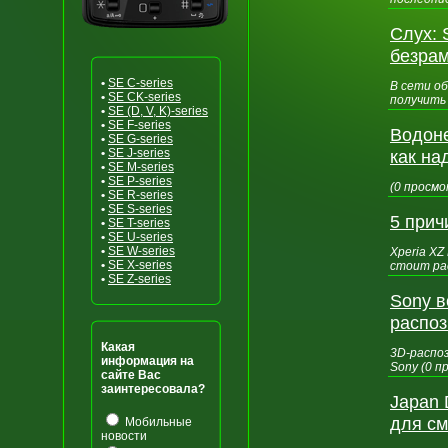
Слух: 
безра
•
SE C-series
В сети о
•
SE CK-series
получить
•
SE (D, V, K)-series
•
SE F-series
Водоне
•
SE G-series
•
SE J-series
как на
•
SE M-series
•
SE P-series
(0 просмо
•
SE R-series
•
SE S-series
5 прич
•
SE T-series
•
SE U-series
•
SE W-series
Xperia XZ
•
SE X-series
стоит рас
•
SE Z-series
Sony в
распо
Какая
3D-распо
информация на
Sony (0 п
сайте Вас
заинтересовала?
Japan 
для с
Мобильные
новости