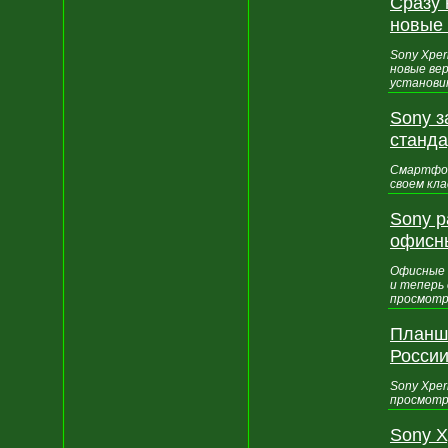
Сразу 
новые
Sony Xper
новые ве
установи
Sony з
станда
Смартфон
своем кла
Sony р
офисн
Офисные 
и теперь 
просмотр
Планше
Росси
Sony Xper
просмотр
Sony X