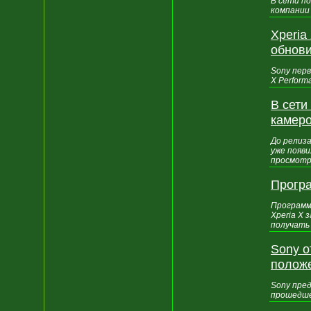
В сети п
компании 
Xperia
обнови
Sony перв
X Perform
В сети
камеро
До релиза
уже появи
просмотр
Програ
Программа
Xperia X
получать 
Sony о
полож
Sony пре
прошедше