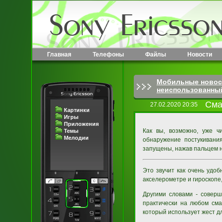
Главная
Телефоны
Файлы
Новости
Мобильные новос
неиспользованны
Сма
27.02.2020 20:35
Картинки
Игры
Приложения
Как вы, возможно, уже ч
Темы
Мелодии
обнаружение постукивани
запущены, нажав пальцем 
Это звучит как очень удо
акселерометре и гироскопе,
Другими словами - совер
практически на любом сма
который использует жест д