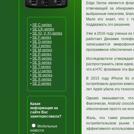
Edge Sense является флаг
отвечающей за обнаружен
выбранным пикселям, благ
Мало кто знает, что с т
поддержать это решение.
•
SE C-series
•
SE CK-series
•
SE (D, V, K)-series
Уже в 2016 году ученые из
•
SE F-series
работает Динамик телефо
•
SE G-series
записывается микрофоном
•
SE J-series
программное обеспечение и
•
SE M-series
•
SE P-series
•
SE R-series
Исследователи утверждают
•
SE S-series
распространить свою идею, 
•
SE T-series
что в HTC флагмане эта фу
•
SE U-series
•
SE W-series
В 2015 году iPhone 6s п
•
SE X-series
•
SE Z-series
потребовало дорогих компо
лет Apple убила эту технол
Однако оказывается, чт
Фактически, Android спосо
Какая
информация на
обеспечение просто не испо
сайте Вас
заинтересовала?
Жаль, что такие решени
потребительском рынке.
Мобильные
эффективного использован
новости