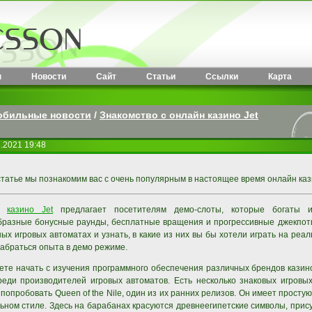
ы
Новости
Сайт
Статьи
Ссылки
Карта
обильные новости
/
Знакомство с онлайн казино Jet
.2021 19:48
статье мы познакомим вас с очень популярным в настоящее время онлайн каз
йн
казино Jet
предлагает посетителям демо-слоты, которые богаты и
бразные бонусные раунды, бесплатные вращения и прогрессивные джекпоты
ых игровых автоматах и узнать, в какие из них вы бы хотели играть на реа
абраться опыта в демо режиме.
те начать с изучения программного обеспечения различных брендов казино. 
реди производителей игровых автоматов. Есть несколько знаковых игровы
попробовать Queen of the Nile, один из их ранних релизов. Он имеет прост
ьном стиле. Здесь на барабанах красуются древнеегипетские символы, прис