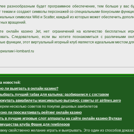
лее разнообразным будет программное обеспечение, тем больше у вас бу
т темам и создают символы персонажей со специальными бонусными функци
иальных символах Wild и Scatter, каждый из которых может обеспечить допо
тных вращений.
те онлайн казино Jet, нет ограничений на количество бесплатных иг
овать. Следовательно, если вы хотите познакомиться с различными он
ые функции, этот виртуальный игорный клуб является идеальным местом для 
риалам i-lombard.ru
а новостей:
о ли выиграть в онлайн казино?
выбрать лучший табак для кальяна: разбираемся с составом
покупать авиабилеты максимально выгодно: советы от airlines.aero
ерем несколько советов по покупке дешевых авибилетов
зно ли просматривать рейтинг онлайн казино
ть в лучшие игровые слот аппараты на сайте онлайн казино Вулкан
мущества клуба Франк для гемблеров
веку свойственно желание играть и выигрывать. Это один из способов доказат