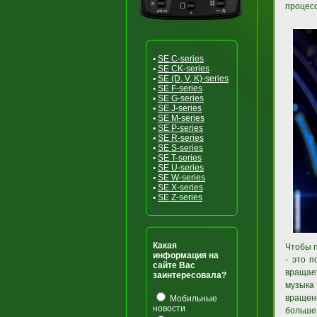
процесс
•
SE C-series
•
SE CK-series
•
SE (D, V, K)-series
•
SE F-series
•
SE G-series
•
SE J-series
•
SE M-series
•
SE P-series
•
SE R-series
•
SE S-series
•
SE T-series
•
SE U-series
•
SE W-series
•
SE X-series
•
SE Z-series
Какая
Чтобы п
информация на
- это 
сайте Вас
вращае
заинтересовала?
музыка 
вращен
Мобильные
новости
больше