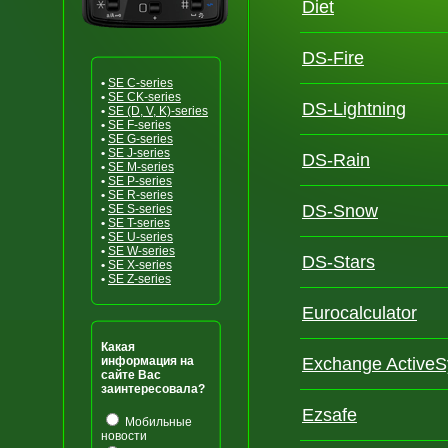
Diet
DS-Fire
•
SE C-series
•
SE CK-series
DS-Lightning
•
SE (D, V, K)-series
•
SE F-series
•
SE G-series
•
SE J-series
DS-Rain
•
SE M-series
•
SE P-series
•
SE R-series
DS-Snow
•
SE S-series
•
SE T-series
•
SE U-series
•
SE W-series
DS-Stars
•
SE X-series
•
SE Z-series
Eurocalculator
Какая
информация на
Exchange ActiveS
сайте Вас
заинтересовала?
Ezsafe
Мобильные
новости