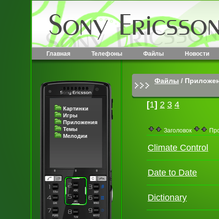
Главная
Телефоны
Файлы
Новости
Файлы
/
Приложе
[
1
]
2
3
4
Картинки
Игры
Приложения
Темы
Заголовок
Про
Мелодии
Climate Control
Date to Date
Dictionary