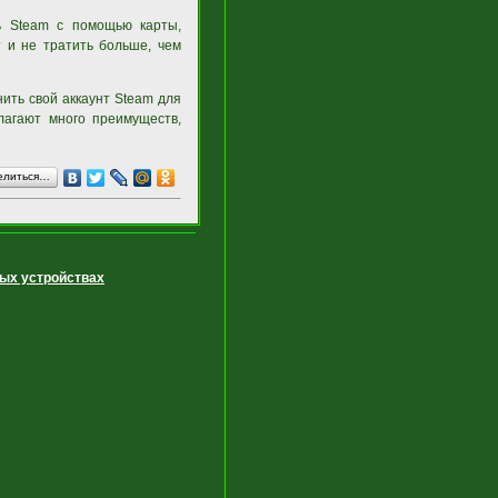
ь Steam с помощью карты,
 и не тратить больше, чем
ить свой аккаунт Steam для
лагают много преимуществ,
елиться…
ных устройствах