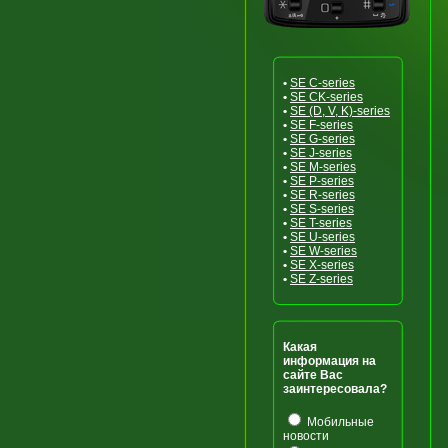
•
SE C-series
•
SE CK-series
•
SE (D, V, K)-series
•
SE F-series
•
SE G-series
•
SE J-series
•
SE M-series
•
SE P-series
•
SE R-series
•
SE S-series
•
SE T-series
•
SE U-series
•
SE W-series
•
SE X-series
•
SE Z-series
Какая
информация на
сайте Вас
заинтересовала?
Мобильные
новости