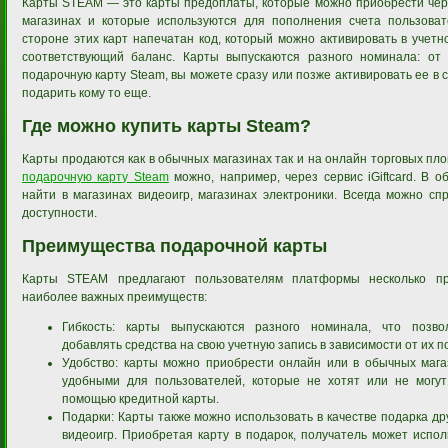
Карты STEAM — это карты предоплаты, которые можно приобрести чер
магазинах и которые используются для пополнения счета пользова
стороне этих карт напечатан код, который можно активировать в учетн
соответствующий баланс. Карты выпускаются разного номинала: от
подарочную карту Steam, вы можете сразу или позже активировать ее в 
подарить кому то еще.
Где можно купить карты Steam?
Карты продаются как в обычных магазинах так и на онлайн торговых пл
подарочную карту Steam
можно, например, через сервис iGiftcard. В 
найти в магазинах видеоигр, магазинах электроники. Всегда можно спр
доступности.
Преимущества подарочной карты
Карты STEAM предлагают пользователям платформы несколько пр
наиболее важных преимуществ:
Гибкость: карты выпускаются разного номинала, что позво
добавлять средства на свою учетную запись в зависимости от их 
Удобство: карты можно приобрести онлайн или в обычных магаз
удобными для пользователей, которые не хотят или не могут
помощью кредитной карты.
Подарки: Карты также можно использовать в качестве подарка др
видеоигр. Приобретая карту в подарок, получатель может испол