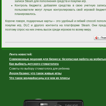
записи Steam для пополнения средств и покупки игр.
Контроль бюджета: добавляя средства в свою учетную запис
пользователи могут лучше контролировать свой игровой бюджет
планировалось.
Короче говоря, подарочные карты— это удобный и гибкий способ пополн
покупки игр, DLC и другого контента на платформе Steam. Они пред
поэтому спрос на них очень высок среди игроков по всему миру.
Под
Лента новостей:
Современные решения для бизнеса: безопасная работа на мобиль
Как выбрать детского стоматолога
Советы по выбору стоматолога для ребенка
Дедди Казино: что такое живые игры
Что такое медиафасады и в чем их плюсы