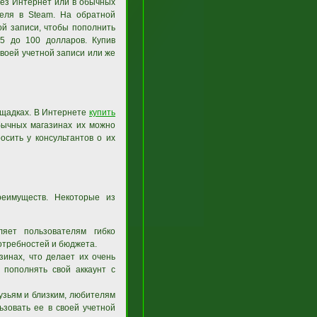
ез Интернет или в обычных
теля в Steam. На обратной
ой записи, чтобы пополнить
 5 до 100 долларов. Купив
своей учетной записи или же
ощадках. В Интернете
купить
обычных магазинах их можно
осить у консультантов о их
еимуществ. Некоторые из
ляет пользователям гибко
потребностей и бюджета.
инах, что делает их очень
 пополнять свой аккаунт с
узьям и близким, любителям
ьзовать ее в своей учетной