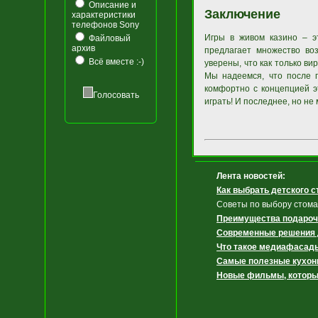
Описание и
Заключение
характеристики
телефонов Sony
Игры в живом казино – э
Файловый
архив
предлагает множество во
Всё вместе :-)
уверены, что как только ви
Мы надеемся, что после 
комфортно с концепцией э
Голосовать
играть! И последнее, но не
Лента новостей:
Как выбрать детского 
Советы по выбору стома
Преимущества подароч
Современные решения д
Что такое медиафасады
Самые полезные кухон
Новые фильмы, которы