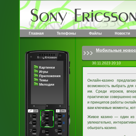
Главная
Телефоны
Файлы
Новости
Мобильные новос
30.11.2023 20:10
Картинки
Игры
Приложения
Темы
Онлайн-казино предлагаю
Мелодии
возможность выбрать для 
им. Среди игроков, впер
практически совершенно не
и принципов работы онлайн
вам ключевые моменты, кот
Живое казино — один из 
увлекательно, интерактивн
обыграть казино.