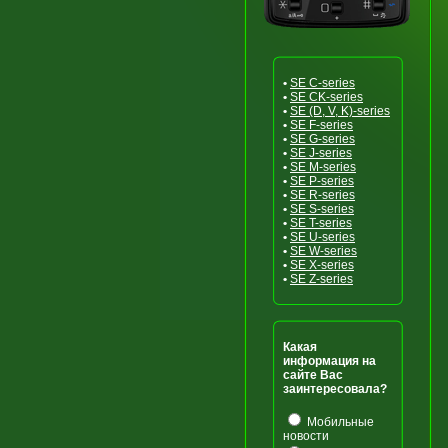
•
SE C-series
•
SE CK-series
•
SE (D, V, K)-series
•
SE F-series
•
SE G-series
•
SE J-series
•
SE M-series
•
SE P-series
•
SE R-series
•
SE S-series
•
SE T-series
•
SE U-series
•
SE W-series
•
SE X-series
•
SE Z-series
Какая
информация на
сайте Вас
заинтересовала?
Мобильные
новости