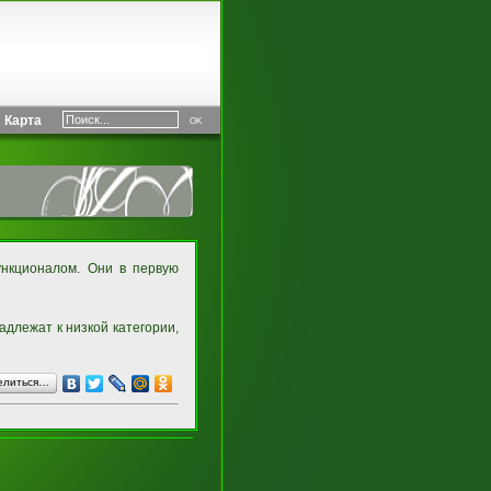
Карта
нкционалом. Они в первую
адлежат к низкой категории,
елиться…