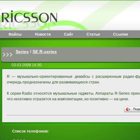
Файлы
Новости
Сайт
Статьи
Ссылки
Series
/
SE R-series
03.03.2008 14:30
R — музыкально-ориентированные девайсы с расширенным радио-фу
очередь предназначены для развивающихся стран.
К серии Radio относятся музыкальные гаджеты. Аппараты R-Series прин
что негативно отразится на комплектации, но позитивно — на цене.
Под
Список телефонов: