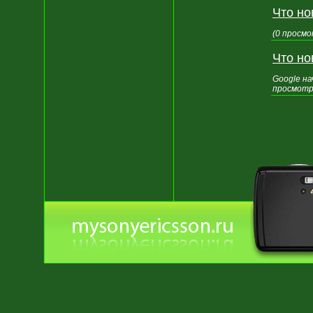
Что но
(0 просмо
Что но
Google на
просмотр