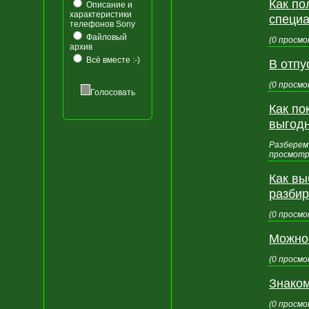
Как по
Описание и
характеристики
специа
телефонов Sony
Файловый
(0 просмо
архив
Всё вместе :-)
В отпу
(0 просмо
Голосовать
Как по
выгодн
Разберем 
просмотр
Как вы
разбир
(0 просмо
Можно 
(0 просмо
Знаком
(0 просмо