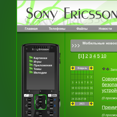
Главная
Телефоны
Файлы
Новости
Мобильные новос
[
1
]
2
3
4
5
10
Картинки
Игры
Приложения
Февраль
Темы
Заго
пн
вт
ср
чт
пт
сб
вс
Мелодии
1
2
Совре
3
4
5
6
7
8
9
безопа
10
11
12
13
14
15
16
устрой
17
18
19
20
21
22
23
(0 просмо
24
25
26
27
28
2025
Преим
(0 просмо