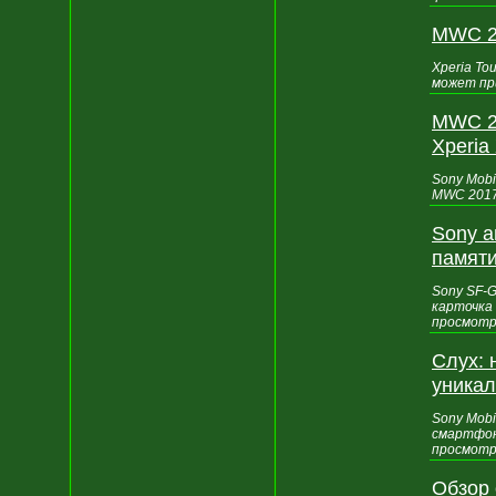
MWC 20
Xperia T
может при
MWC 2
Xperia
Sony Mobi
MWC 2017
Sony а
памят
Sony SF-
карточка
просмотр
Слух: 
уникал
Sony Mob
смартфон
просмотр
Обзор 