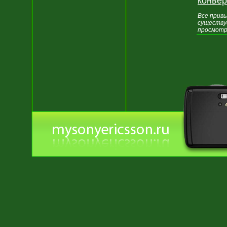
конве
Все прив
существуе
просмотр