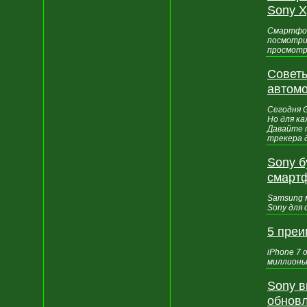
Sony X
Смартфоны
посмотрим
просмотр
Советы
автом
Сегодня 
Но для ка
Давайте 
трекера 
Sony б
смарт
Samsung 
Sony для 
5 преи
iPhone 7
миллионы
Sony в
обновл