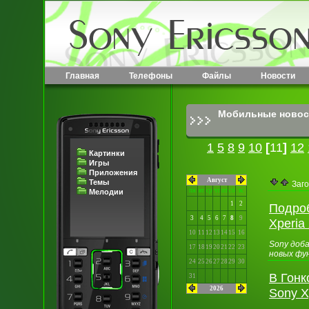
Главная
Телефоны
Файлы
Новости
Мобильные новос
1
5
8
9
10
[
11
]
12
Картинки
Игры
Приложения
Август
Темы
Заго
пн
вт
ср
чт
пт
сб
вс
Мелодии
1
2
Подроб
3
4
5
6
7
8
9
Xperia
10
11
12
13
14
15
16
Sony доба
17
18
19
20
21
22
23
новых фун
24
25
26
27
28
29
30
В Гонк
31
2026
Sony X