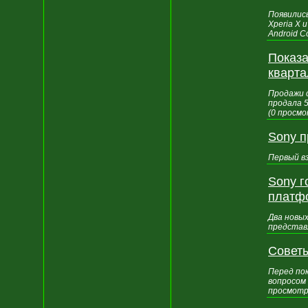
Появились
Xperia X 
Android C
Показа
кварта
Продажи 
продала 5
(0 просмо
Sony 
Первый вз
Sony г
платфо
Два новы
представл
Советы
Перед по
вопросом
просмотр