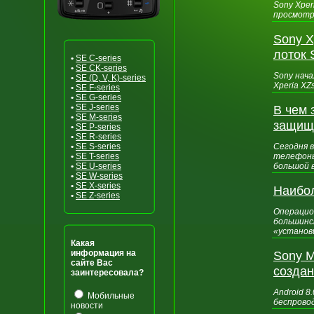
Sony Xper
просмотр
Sony X
лоток 
•
SE C-series
•
SE CK-series
Sony нач
•
SE (D, V, K)-series
Xperia XZ
•
SE F-series
•
SE G-series
•
SE J-series
В чем
•
SE M-series
защищ
•
SE P-series
•
SE R-series
•
SE S-series
Сегодня 
•
SE T-series
телефоны,
•
SE U-series
большой 
•
SE W-series
•
SE X-series
Наибол
•
SE Z-series
Операцион
большинс
«установи
Какая
информация на
Sony M
сайте Вас
создан
заинтересовала?
Android 
Мобильные
беспрово
новости