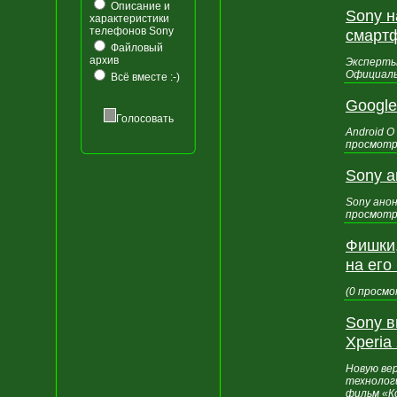
Описание и
Sony 
характеристики
телефонов Sony
смартф
Файловый
архив
Эксперты
Официальн
Всё вместе :-)
Google
Голосовать
Android O
просмотр
Sony а
Sony ано
просмотр
Фишки,
на его
(0 просмо
Sony 
Xperia
Новую ве
технологи
фильм «Ко