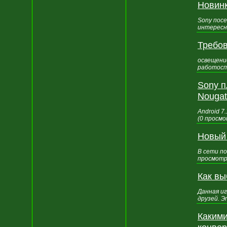
Новинк
Sony пос
интересны
Требов
освещени
работосп
Sony п
Nougat
Android 7
(0 просмо
Новый
В сети по
просмотр
Как вы
Данная и
друзей. Э
Каким