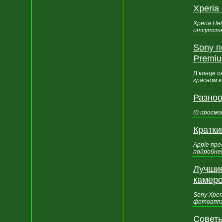
Xperia
Xperia He
отсутств
Sony п
Premi
В конце о
красном к
Разноо
(0 просмо
Кратки
Apple пр
подробне
Лучши
камер
Sony Xper
фотоаппа
Советы