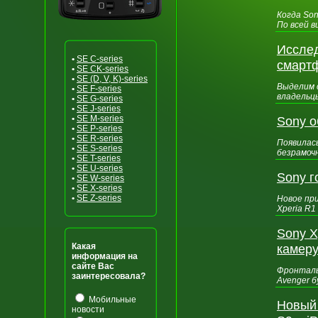
Когда So
По всей в
Исслед
•
SE C-series
смарт
•
SE CK-series
•
SE (D, V, K)-series
Выделим 
•
SE F-series
владельц
•
SE G-series
•
SE J-series
•
SE M-series
Sony о
•
SE P-series
•
SE R-series
Появилас
•
SE S-series
безрамоч
•
SE T-series
•
SE U-series
Sony г
•
SE W-series
•
SE X-series
•
SE Z-series
Новое при
Xperia R1
Sony X
Какая
камер
информация на
сайте Вас
Фронталь
заинтересовала?
Avenger б
Мобильные
Новый 
новости