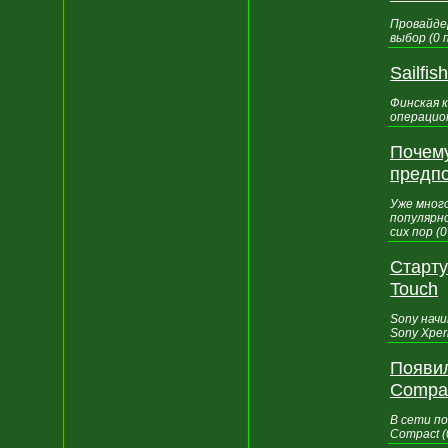
Провайде
выбор (0
Sailfi
Финская 
операцион
Почему
предп
Уже мног
популярн
сих пор (
Старту
Touch
Sony нач
Sony Xper
Появил
Compa
В сети по
Compact 