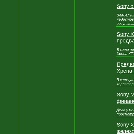
Sony о
Владельц
недостове
результа
Sony X
предва
В сети п
Xperia XZ
Предва
Xperia
В сеть ут
характер
Sony M
финанс
Дела у мо
просмотр
Sony X
желез