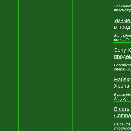
Sony нам
просмотр
Умные 
в про
Sony сде
рынка (0
Sony X
продем
Российска
операцион
Наблюд
Xperia
В россий
Sony Xper
В сеть
Compa
На сайте
стоимост