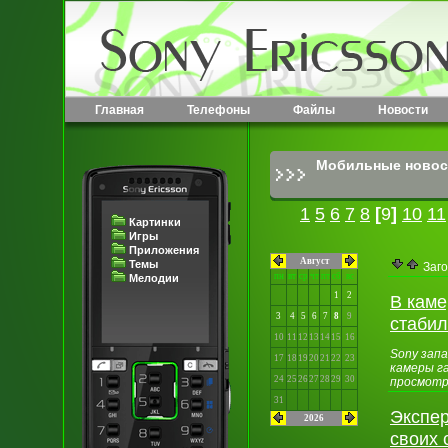
Главная
Телефоны
Файлы
Новости
Мобильные новос
1
5
6
7
8
[
9
]
10
11
Картинки
Игры
Приложения
Август
Темы
Заго
пн
вт
ср
чт
пт
сб
вс
Мелодии
1
2
В каме
3
4
5
6
7
8
9
стабил
10
11
12
13
14
15
16
Sony зап
17
18
19
20
21
22
23
камеры г
24
25
26
27
28
29
30
просмотр
31
Экспер
2026
своих