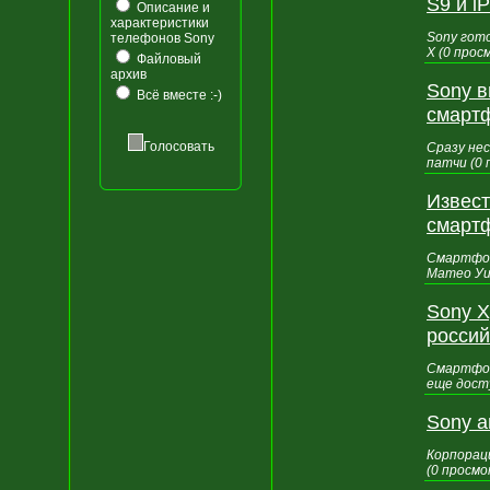
S9 и i
Описание и
характеристики
Sony гот
телефонов Sony
X (0 прос
Файловый
архив
Sony в
Всё вместе :-)
смарт
Голосовать
Сразу не
патчи (0
Извест
смарт
Смартфон
Матео Уи
Sony X
россий
Смартфон
еще дост
Sony 
Корпорац
(0 просмо