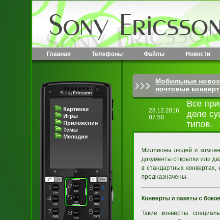
Главная
Телефоны
Файлы
Новости
Мобильные новос
почтовые конвер
Все при
Картинки
28.12.2016
деле су
Игры
07:50
типов.
Приложения
Темы
Мелодии
Миллионы людей и компани
документы открытки или да
в стандартных конвертах,
предназначены.
Конверты и пакеты с бок
Такие конверты специал