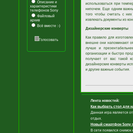
Описание и
использоваться при темпер
характеристики
нипочем. Еще одним важны
телефонов Sony
того чтобы считать с ни
Файловый
извлекать документы из кон
архив
Всё вместе :-)
Дизайнерские конверты
Как правило для изготовле
Голосовать
внешне они напоминают об
лучше и презентабельне
организации и быстро прод
получает от вас такой к
дизайнерские конверты ис
и другие важные события.
Лента новостей:
Как выбрать стол для н
Данная игра является о
отдых.
Новый смартфон Sony 
В сети появился снимок