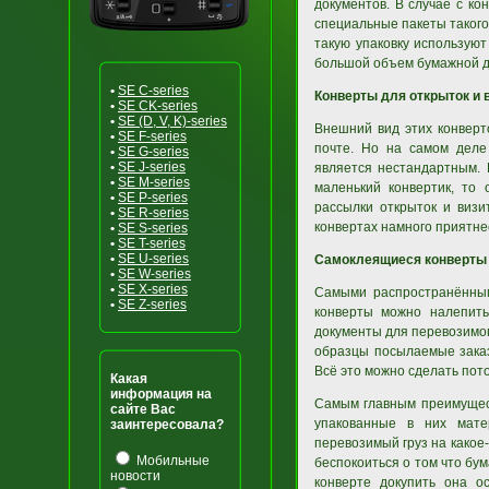
документов. В случае с к
специальные пакеты таког
такую упаковку использую
большой объем бумажной до
•
SE C-series
Конверты для открыток и 
•
SE CK-series
•
SE (D, V, K)-series
Внешний вид этих конверт
•
SE F-series
почте. Но на самом деле
•
SE G-series
•
SE J-series
является нестандартным. 
•
SE M-series
маленький конвертик, то
•
SE P-series
рассылки открыток и визи
•
SE R-series
конвертах намного приятнее
•
SE S-series
•
SE T-series
•
SE U-series
Самоклеящиеся конверты
•
SE W-series
•
SE X-series
Самыми распространённым
•
SE Z-series
конверты можно налепить
документы для перевозимог
образцы посылаемые заказ
Всё это можно сделать пот
Какая
информация на
Самым главным преимущест
сайте Вас
упакованные в них мате
заинтересовала?
перевозимый груз на какое-
Мобильные
беспокоиться о том что бу
новости
конверте докупить она о