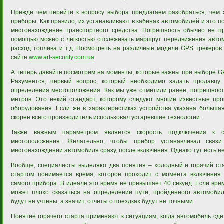
Прежде чем перейти к вопросу выбора предлагаем разобраться, чем 
приборы. Как правило, их устанавливают в кабинах автомобилей и это 
местонахождение транспортного средства. Погрешность обычно не п
помощью можно с легкостью отслеживать маршрут передвижения автомо
расход топлива и т.д. Посмотреть на различные модели GPS трекеров
сайте
www.art-security.com.ua
.
А теперь давайте посмотрим на моменты, которые важны при выборе G
Разумеется, первый вопрос, который необходимо задать продавцу 
определения местоположения. Как мы уже отметили ранее, погрешност
метров. Это некий стандарт, которому следуют многие известные про
оборудования. Если же в характеристиках устройства указана больша
скорее всего производитель использовал устаревшие технологии.
Также важным параметром является скорость подключения к с
местоположения. Желательно, чтобы прибор устанавливал свя
местонахождении автомобиля сразу, после включения. Однако тут есть н
Вообще, специалисты выделяют два понятия – холодный и горячий ст
стартом понимается время, которое проходит с момента включения
самого прибора. В идеале это время не превышает 40 секунд. Если вре
может плохо сказаться на определении пути, пройденного автомоби
будут не учтены, а значит, отчеты о поездках будут не точными.
Понятие горячего старта применяют к ситуациям, когда автомобиль сд