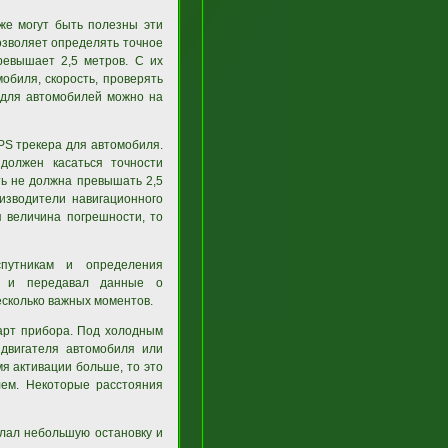
же могут быть полезны эти
позволяет определять точное
ревышает 2,5 метров. С их
биля, скорость, проверять
 для автомобилей можно на
PS трекера для автомобиля.
должен касаться точности
ь не должна превышать 2,5
изводители навигационного
я величина погрешности, то
путникам и определения
зи и передавал данные о
есколько важных моментов.
арт прибора. Под холодным
 двигателя автомобиля или
мя активации больше, то это
лем. Некоторые расстояния
елал небольшую остановку и