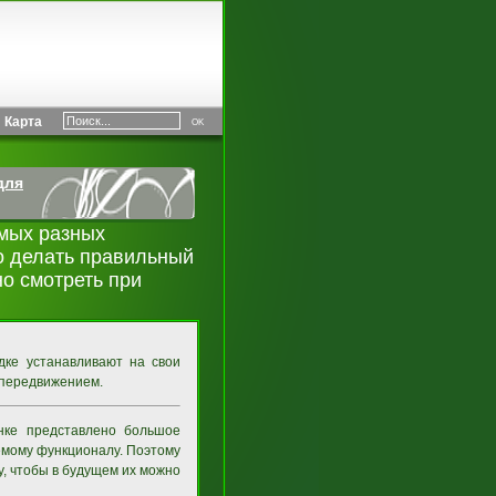
Карта
для
мых разных
о делать правильный
но смотреть при
дке устанавливают на свои
 передвижением.
нке представлено большое
аемому функционалу. Поэтому
у, чтобы в будущем их можно