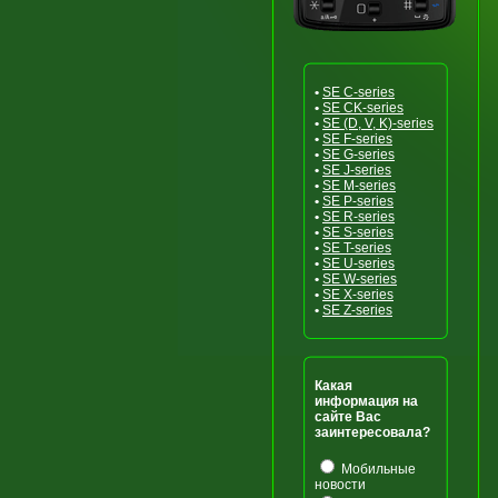
•
SE C-series
•
SE CK-series
•
SE (D, V, K)-series
•
SE F-series
•
SE G-series
•
SE J-series
•
SE M-series
•
SE P-series
•
SE R-series
•
SE S-series
•
SE T-series
•
SE U-series
•
SE W-series
•
SE X-series
•
SE Z-series
Какая
информация на
сайте Вас
заинтересовала?
Мобильные
новости