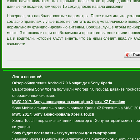
снова начал двигаться. Как правило, после этого прибор должен нач
данные не позднее, чем через 15 секунд после начала движения.
Наверное, это наиболее важные параметры. Также отметим, что устан
согласно правилам. Лучше всего не прятать их под металлические поверх
нормальному функционированию антенны. Вообще, лучше чтобы прибор
месте. Это позволит при необходимости просто его заменить или провес
Да и водители, которые будут видеть, что за ними следят, вряд ли бу
вольности.
Под
Лента новостей:
Обзор обновления Android 7.0 Nougat для Sony Xperia
Смартфоны Sony Xperia получили Android 7.0 Nougat. Давайте посмотр
операционной системе.
MWC 2017: Sony анонсировала смартфон Xperia XZ Premium
Sony Mobile официально анонсировала Xperia XZ Premium на MWC 201
MWC 2017: Sony анонсировала Xperia Touch
Xperia Touch - портативный мини проектор от Sony, который может пр
ситуациях.
Sony будет поставлять аккумуляторы для смартфонов
Samsung может закупить аккумуляторы для смартфонов у Sony для св