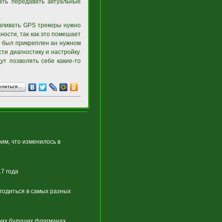
ать передавать актуальные
авливать GPS трекеры нужно
ности, так как это помешает
 был прикреплен ан нужном
ти диагностику и настройку.
дут позволять себе какие-то
елиться…
им, что изменилось в
7 года
игодиться в самых разных
оих будущих флагманах