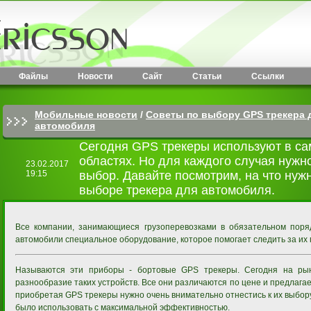
Файлы
Новости
Сайт
Статьи
Ссылки
Мобильные новости
/
Советы по выбору GPS трекера 
автомобиля
Сегодня GPS трекеры используют в са
областях. Но для каждого случая нужн
23.02.2017
19:15
выбор. Давайте посмотрим, на что нуж
выборе трекера для автомобиля.
Все компании, занимающиеся грузоперевозками в обязательном поря
автомобили специальное оборудование, которое помогает следить за их
Называются эти приборы - бортовые GPS трекеры. Сегодня на ры
разнообразие таких устройств. Все они различаются по цене и предлаг
приобретая GPS трекеры нужно очень внимательно отнестись к их выбор
было использовать с максимальной эффективностью.