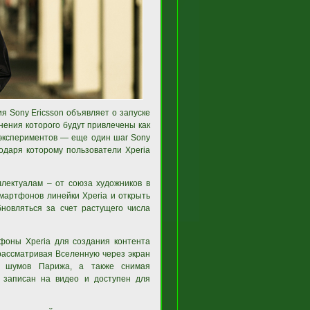
я Sony Ericsson объявляет о запуске
нения которого будут привлечены как
 экспериментов — еще один шаг Sony
годаря которому пользователи Xperia
ллектуалам – от союза художников в
мартфонов линейки Xperia и открыть
новляться за счет растущего числа
тфоны Xperia для создания контента
рассматривая Вселенную через экран
х шумов Парижа, а также снимая
 записан на видео и доступен для