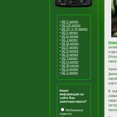
•
SE C-series
•
SE CK-series
•
SE (D, V, K)-series
•
SE F-series
•
SE G-series
•
SE J-series
Ново
•
SE M-series
•
SE P-series
онлай
•
SE R-series
отдел
•
SE S-series
Erics
•
SE T-series
смогу
•
SE U-series
•
SE W-series
•
SE X-series
Xperi
•
SE Z-series
Дании
окруж
участ
Какая
В ход
информация на
самым
сайте Вас
смар
заинтересовала?
экст
просм
Мобильные
новости