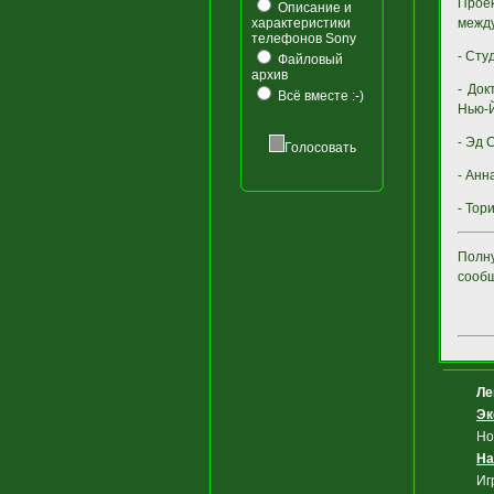
Проек
Описание и
характеристики
между
телефонов Sony
- Сту
Файловый
архив
- Док
Всё вместе :-)
Нью-
- Эд 
Голосовать
- Анн
- Тор
Полну
сообщ
Ле
Эк
Но
На
Иг