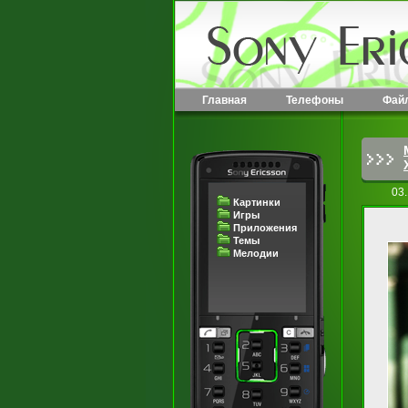
Главная
Телефоны
Фай
03.
Картинки
Игры
Приложения
Темы
Мелодии