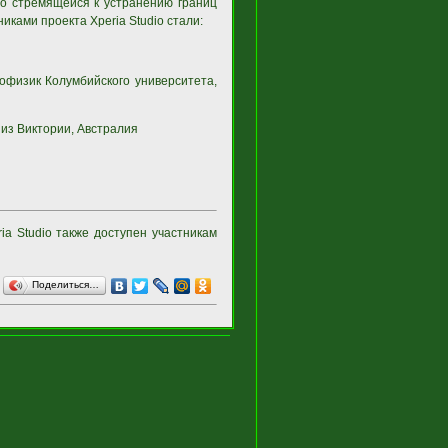
но стремящейся к устранению границ
иками проекта Xperia Studio стали:
рофизик Колумбийского университета,
 из Виктории, Австралия
a Studio также доступен участникам
Поделиться…