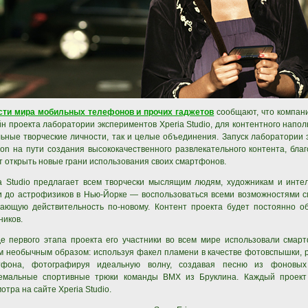
сти мира мобильных телефонов и прочих гаджетов
сообщают, что компани
н проекта лаборатории экспериментов Xperia Studio, для контентного напол
ьные творческие личности, так и целые объединения. Запуск лаборатории
son на пути создания высококачественного развлекательного контента, бла
т открыть новые грани использования своих смартфонов.
a Studio предлагает всем творчески мыслящим людям, художникам и инте
 до астрофизиков в Нью-Йорке — воспользоваться всеми возможностями с
ающую действительность по-новому. Контент проекта будет постоянно об
ников.
е первого этапа проекта его участники во всем мире использовали смар
 необычным образом: используя факел пламени в качестве фотовспышки, 
тфона, фотографируя идеальную волну, создавая песню из фоновы
ремальные спортивные трюки команды ВМХ из Бруклина. Каждый проект
отра на сайте Xperia Studio.