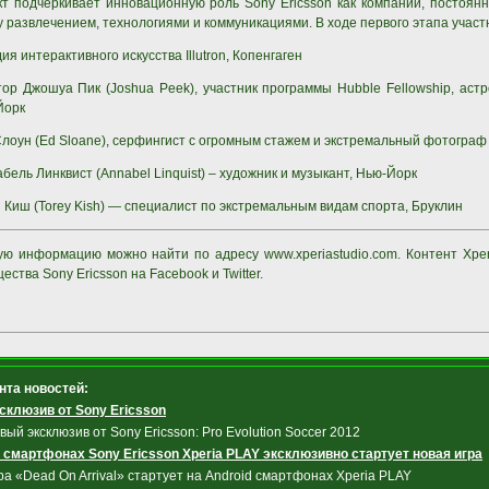
т подчеркивает инновационную роль Sony Ericsson как компании, постоян
 развлечением, технологиями и коммуникациями. В ходе первого этапа участн
дия интерактивного искусства Illutron, Копенгаген
тор Джошуа Пик (Joshua Peek), участник программы Hubble Fellowship, аст
Йорк
Слоун (Ed Sloane), серфингист с огромным стажем и экстремальный фотограф
абель Линквист (Annabel Linquist) – художник и музыкант, Нью-Йорк
и Киш (Torey Kish) — специалист по экстремальным видам спорта, Бруклин
ю информацию можно найти по адресу www.xperiastudio.com. Контент Xperi
ества Sony Ericsson на Facebook и Twitter.
нта новостей:
склюзив от Sony Ericsson
вый эксклюзив от Sony Ericsson: Pro Evolution Soccer 2012
 смартфонах Sony Ericsson Xperia PLAY эксклюзивно стартует новая игра
ра «Dead On Arrival» стартует на Android смартфонах Xperia PLAY