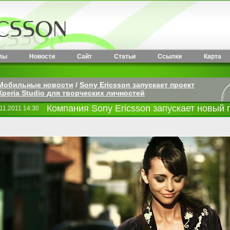
лы
Новости
Сайт
Статьи
Ссылки
Карта
Мобильные новости
/
Sony Ericsson запускает проект
Xperia Studio для творческих личностей
Компания Sony Ericsson запускает новый 
11.2011 14:30