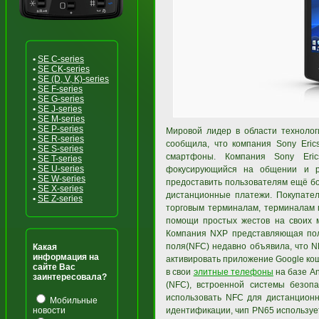
•
SE C-series
•
SE CK-series
•
SE (D, V, K)-series
•
SE F-series
•
SE G-series
•
SE J-series
•
SE M-series
•
SE P-series
Мировой лидер в области технолог
•
SE R-series
сообщила, что компания Sony Eric
•
SE S-series
смартфоны. Компания Sony Eri
•
SE T-series
•
SE U-series
фокусирующийся на общении и ра
•
SE W-series
предоставить пользователям ещё б
•
SE X-series
дистанционные платежи. Покупател
•
SE Z-series
торговым терминалам, терминалам 
помощи простых жестов на своих 
Компания NXP представляющая пол
поля(NFC) недавно объявила, что N
Какая
информация на
активировать приложение Google ко
сайте Вас
в свои
элитные телефоны
на базе An
заинтересовала?
(NFC), встроенной системы безоп
использовать NFC для дистанцион
Мобильные
новости
идентификации, чип PN65 используе