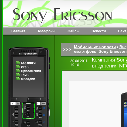
Главная
Телефоны
Файлы
Новости
Сайт
Мобильные новости
/
Вне
смартфоны Sony Ericsson
Компания Sony
30.06.2011
Картинки
19:10
внедрения NFC
Игры
Приложения
Темы
Мелодии