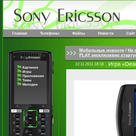
Главная
Телефоны
Файлы
Новости
Сайт
Мобильные новости
/
На 
PLAY эксклюзивно старту
Игра «Dead
22.11.2011 18:18
Картинки
Игры
Приложения
Темы
Мелодии