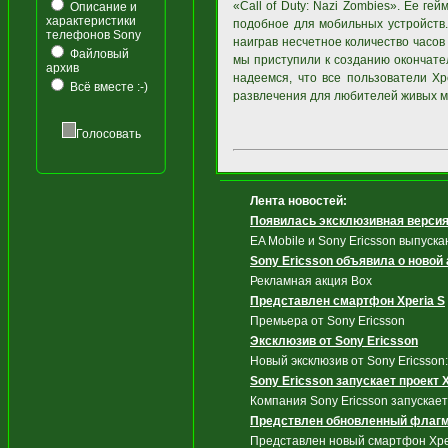
«Call of Duty: Nazi Zombies». Ее ге
Описание и
характеристики
подобное для мобильных устройств. 
телефонов Sony
наиграв несчетное количество часов в
Файловый
мы приступили к созданию окончател
архив
надеемся, что все пользователи Xp
Всё вместе :-)
развлечения для любителей живых м
Голосовать
Лента новостей:
Появилась эксклюзивная версия 
EA Mobile и Sony Ericsson выпуск
Sony Ericsson объявила о новой
Рекламная акция Box
Представлен смартфон Xperia S
Премьера от Sony Ericsson
Эксклюзив от Sony Ericsson
Новый эксклюзив от Sony Ericsson:
Sony Ericsson запускает проект 
Компания Sony Ericsson запускае
Предствлен обновленный флагма
Представлен новый смартфон Xper