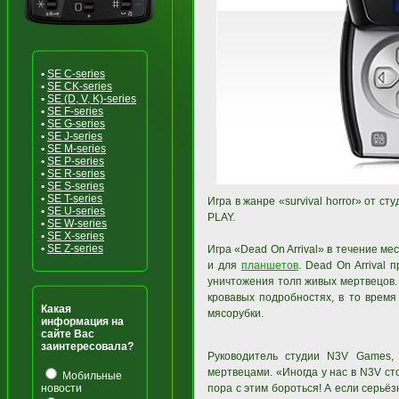
•
SE C-series
•
SE CK-series
•
SE (D, V, K)-series
•
SE F-series
•
SE G-series
•
SE J-series
•
SE M-series
•
SE P-series
•
SE R-series
•
SE S-series
•
SE T-series
Игра в жанре «survival horror» от с
•
SE U-series
PLAY.
•
SE W-series
•
SE X-series
•
SE Z-series
Игра «Dead On Arrival» в течение м
и для
планшетов
. Dead On Arrival
уничтожения толп живых мертвецов.
кровавых подробностях, в то время
Какая
мясорубки.
информация на
сайте Вас
заинтересовала?
Руководитель студии N3V Games,
мертвецами. «Иногда у нас в N3V ст
Мобильные
новости
пора с этим бороться! А если серьёз