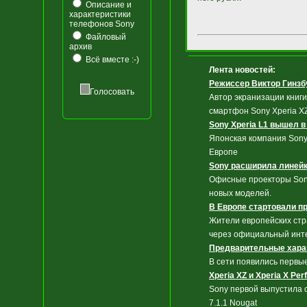
Описание и
характеристики
телефонов Sony
Файловый
архив
Всё вместе :-)
Лента новостей:
Режиссер Виктор Гинзб
Голосовать
Автор экранизации книги
смартфон Sony Xperia X
Sony Xperia L1 вышел 
Японская компания Sony 
Европе
Sony расширила линей
Офисные проекторы Sony
новых моделей.
В Европе стартовали пр
Жители европейских стр
через официальный инте
Предварительные харак
В сети появилиcь первые
Xperia XZ и Xperia X Pe
Sony первой выпустила о
7.1.1 Nougat