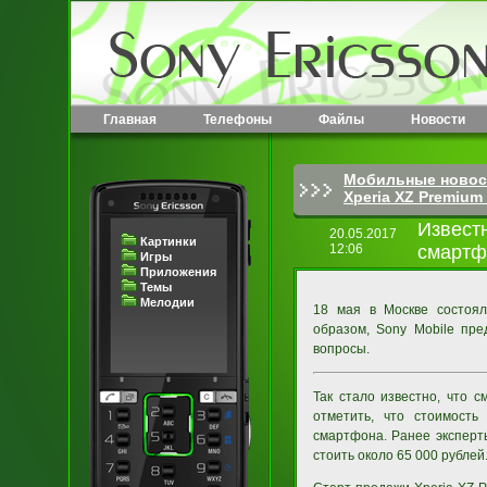
Главная
Телефоны
Файлы
Новости
Мобильные новос
Xperia XZ Premium
Извест
20.05.2017
Картинки
12:06
смартф
Игры
Приложения
Темы
Мелодии
18 мая в Москве состоял
образом, Sony Mobile пре
вопросы.
Так стало известно, что
отметить, что стоимость
смартфона. Ранее эксперт
стоить около 65 000 рублей