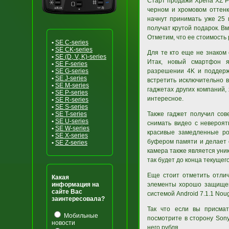
Старт продажи Xperia XZ P
черном и хромовом оттен
начнут принимать уже 25 
получат крутой подарок. В
Отметим, что ее стоимость 
•
SE C-series
•
SE CK-series
Для те кто еще не знаком 
•
SE (D, V, K)-series
Итак, новый смартфон я
•
SE F-series
•
SE G-series
разрешении 4K и поддерж
•
SE J-series
встретить исключительно 
•
SE M-series
гаджетах других компаний,
•
SE P-series
интересное.
•
SE R-series
•
SE S-series
•
SE T-series
Также гаджет получил со
•
SE U-series
снимать видео с невероят
•
SE W-series
красивые замедленные ро
•
SE X-series
буфером памяти и делает 
•
SE Z-series
камера также является уник
так будет до конца текущег
Еще стоит отметить отлич
Какая
информация на
элементы хорошо защищен
сайте Вас
системой Android 7.1.1 Noug
заинтересовала?
Так что если вы присма
Мобильные
посмотрите в сторону Sony
новости
него рубля.