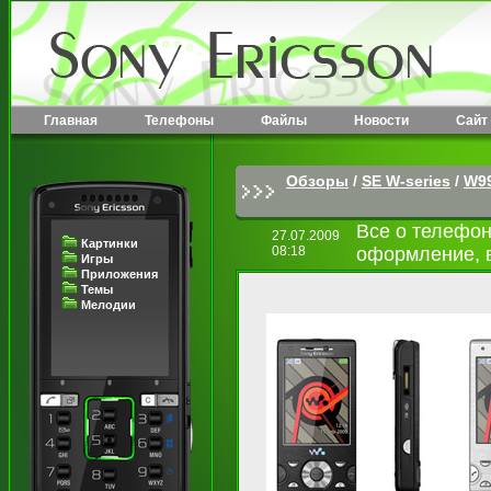
Главная
Телефоны
Файлы
Новости
Сайт
Обзоры
/
SE W-series
/
W9
Все о телефон
27.07.2009
Картинки
08:18
оформление, в
Игры
Приложения
Темы
Мелодии