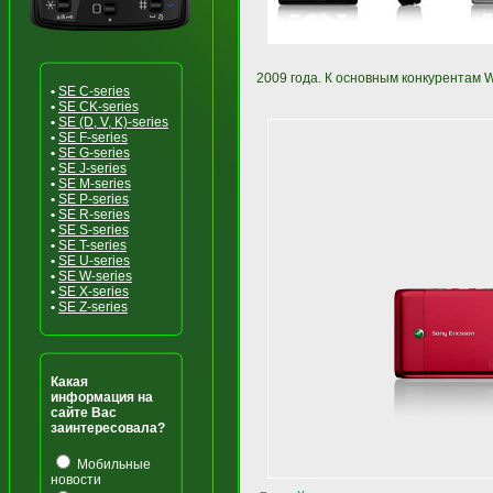
2009 года. К основным конкурентам 
•
SE C-series
•
SE CK-series
•
SE (D, V, K)-series
•
SE F-series
•
SE G-series
•
SE J-series
•
SE M-series
•
SE P-series
•
SE R-series
•
SE S-series
•
SE T-series
•
SE U-series
•
SE W-series
•
SE X-series
•
SE Z-series
Какая
информация на
сайте Вас
заинтересовала?
Мобильные
новости