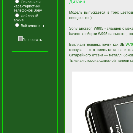
Дизайн
Описание и
характеристики
телефонов Sony
Модель выпускается в трех цветовы
Файловый
energetic red).
архив
Всё вместе :-)
Sony Ericsson W995 - слайдер с мех
Качество сборки W995 на высоте, люф
Голосовать
Выглядит новинка почти как SE
W70
корпуса — это смесь металла и пл
батарейного отсека — металл; боко
Тыльная сторона сдвижной панели с