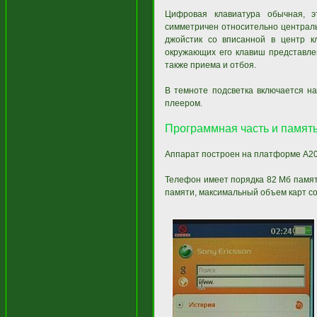
Цифровая клавиатура обычная, э
симметричен относительно централь
джойстик со вписанной в центр к
окружающих его клавиш представлен
также приема и отбоя.
В темноте подсветка включается н
плеером.
Программная часть и памят
Аппарат построен на платформе А20
Телефон имеет порядка 82 Мб памят
памяти, максимальный объем карт со