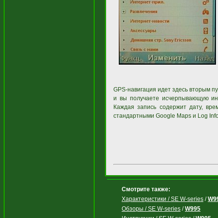
GPS-навигация идет здесь вторым пун
и вы получаете исчерпывающую ин
Каждая запись содержит дату, вр
стандартными Google Maps и Log Info,
Смотрите также:
Характеристики / SE W-series
/
W9
Обзоры / SE W-series
/
W995