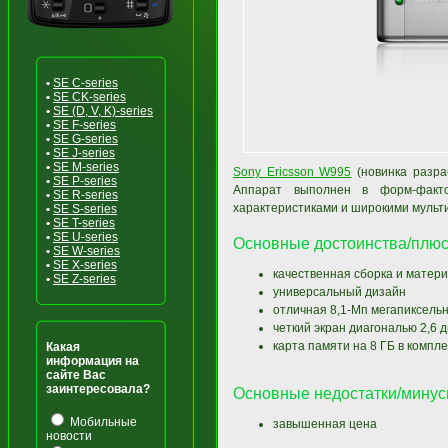
•
SE C-series
•
SE CK-series
•
SE (D, V, K)-series
•
SE F-series
•
SE G-series
•
SE J-series
•
SE M-series
Sony Ericsson W995
(новинка разр
•
SE P-series
Аппарат выполнен в форм-факт
•
SE R-series
характеристиками и широкими муль
•
SE S-series
•
SE T-series
•
SE U-series
Основные достоинства/плюс
•
SE W-series
•
SE X-series
качественная сборка и матер
•
SE Z-series
универсальный дизайн
отличная 8,1-Мп мегапиксель
четкий экран диагональю 2,6 
карта памяти на 8 ГБ в компле
Какая
информация на
сайте Вас
заинтересовала?
Основные недостатки/минус
Мобильные
завышенная цена
новости