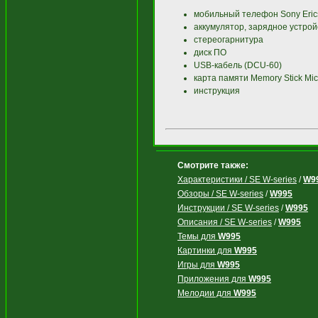
мобильный телефон Sony Eri
аккумулятор, зарядное устрой
стереогарнитура
диск ПО
USB-кабель (DCU-60)
карта памяти Memory Stick Mic
инструкция
Смотрите также:
Характеристики / SE W-series
/
W9
Обзоры / SE W-series
/
W995
Инструкции / SE W-series
/
W995
Описания / SE W-series
/
W995
Темы для
W995
Картинки для
W995
Игры для
W995
Приложения для
W995
Мелодии для
W995