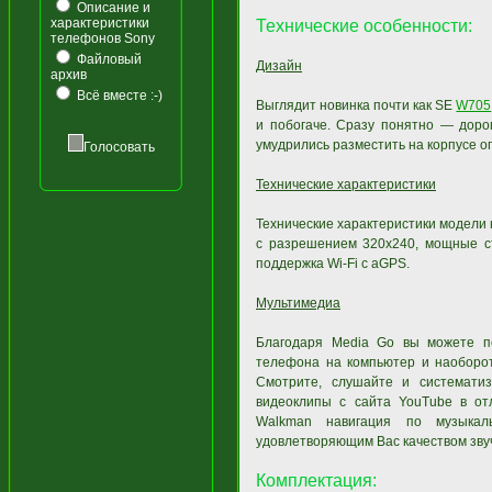
Описание и
характеристики
Технические особенности:
телефонов Sony
Файловый
Дизайн
архив
Всё вместе :-)
Выглядит новинка почти как SE
W705
и побогаче. Сразу понятно — дорог
умудрились разместить на корпусе о
Голосовать
Технические характеристики
Технические характеристики модели 
с разрешением 320х240, мощные ст
поддержка Wi-Fi с aGPS.
Мультимедиа
Благодаря Media Go вы можете пе
телефона на компьютер и наоборот
Смотрите, слушайте и системати
видеоклипы с сайта YouTube в от
Walkman навигация по музыкал
удовлетворяющим Вас качеством звуч
Комплектация: