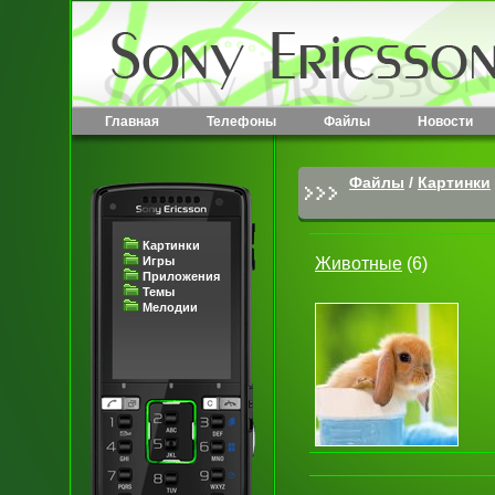
Главная
Телефоны
Файлы
Новости
Файлы
/
Картинки
Картинки
Животные
(6)
Игры
Приложения
Темы
Мелодии