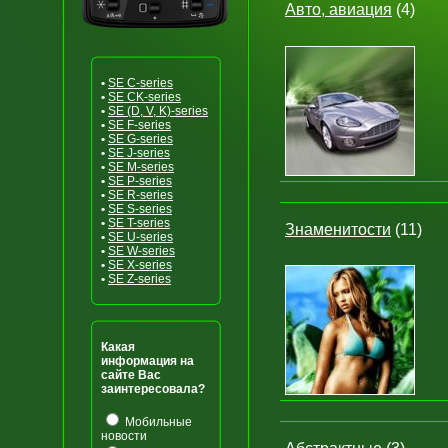
Авто, авиация
(4)
•
SE C-series
•
SE CK-series
•
SE (D, V, K)-series
•
SE F-series
•
SE G-series
•
SE J-series
•
SE M-series
•
SE P-series
•
SE R-series
•
SE S-series
•
SE T-series
Знаменитости
(11)
•
SE U-series
•
SE W-series
•
SE X-series
•
SE Z-series
Какая
информация на
сайте Вас
заинтересовала?
Мобильные
новости