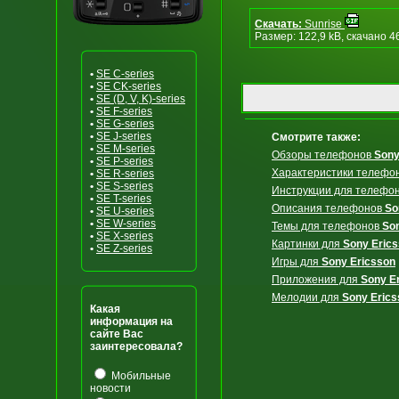
Скачать:
Sunrise
Размер: 122,9 kB, скачано 4
•
SE C-series
•
SE CK-series
•
SE (D, V, K)-series
•
SE F-series
•
SE G-series
•
SE J-series
Смотрите также:
•
SE M-series
Обзоры телефонов
Sony
•
SE P-series
Характеристики телефо
•
SE R-series
•
SE S-series
Инструкции для телефо
•
SE T-series
Описания телефонов
So
•
SE U-series
•
SE W-series
Темы для телефонов
So
•
SE X-series
Картинки для
Sony Eric
•
SE Z-series
Игры для
Sony Ericsson
Приложения для
Sony E
Мелодии для
Sony Erics
Какая
информация на
сайте Вас
заинтересовала?
Мобильные
новости