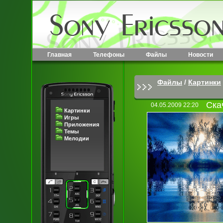
Главная
Телефоны
Файлы
Новости
Файлы
/
Картинки
Ска
04.05.2009 22:20
Картинки
Игры
Приложения
Темы
Мелодии