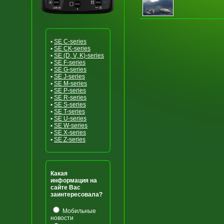
•
SE C-series
•
SE CK-series
•
SE (D, V, K)-series
•
SE F-series
•
SE G-series
•
SE J-series
•
SE M-series
•
SE P-series
•
SE R-series
•
SE S-series
•
SE T-series
•
SE U-series
•
SE W-series
•
SE X-series
•
SE Z-series
Какая
информация на
сайте Вас
заинтересовала?
Мобильные
новости