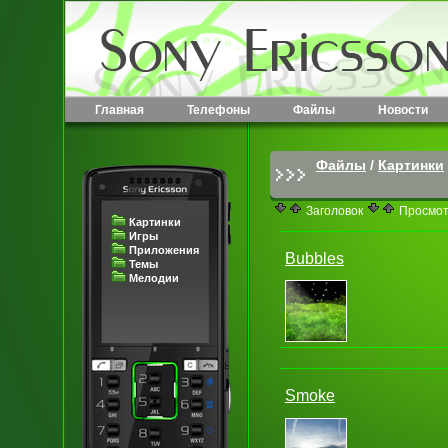
Главная
Телефоны
Файлы
Новости
Файлы
/
Картинки
Заголовок
Просмо
Картинки
Игры
Приложения
Bubbles
Темы
Мелодии
Smoke