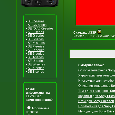
•
SE C-series
•
SE CK-series
•
SE (D, V, K)-series
•
SE F-series
Скачать:
USSR
•
SE G-series
Размер: 10,2 kB, скачано 24
•
SE J-series
•
SE M-series
•
SE P-series
•
SE R-series
•
SE S-series
•
SE T-series
•
SE U-series
•
SE W-series
Смотрите также:
•
SE X-series
Обзоры телефонов
Sony
•
SE Z-series
Характеристики телефо
Инструкции для телефо
Описания телефонов
So
Какая
Темы для телефонов
So
информация на
Картинки для
Sony Eric
сайте Вас
заинтересовала?
Игры для
Sony Ericsson
Приложения для
Sony E
Мобильные
Мелодии для
Sony Erics
новости