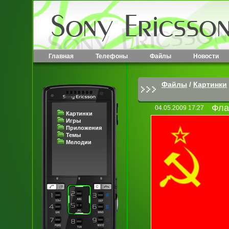
Главная
Телефоны
Файлы
Новости
Файлы
/
Картинки
Фла
04.05.2009 17:27
Картинки
Игры
Приложения
Темы
Мелодии