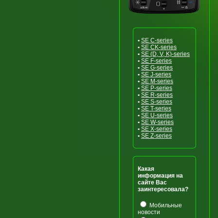
•
SE C-series
•
SE CK-series
•
SE (D, V, K)-series
•
SE F-series
•
SE G-series
•
SE J-series
•
SE M-series
•
SE P-series
•
SE R-series
•
SE S-series
•
SE T-series
•
SE U-series
•
SE W-series
•
SE X-series
•
SE Z-series
Какая
информация на
сайте Вас
заинтересовала?
Мобильные
новости