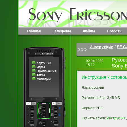
Главная
Телефоны
Файлы
Новости
Инструкции
/
SE C-
Руков
02.04.2009
Картинки
15:12
Sony 
Игры
Приложения
Темы
Инструкция к сотово
Мелодии
Язык: русский
Размер файла: 3,45 МБ
Формат: PDF
Скачать архив:
Инструкция