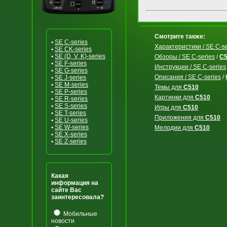
Смотрите также:
•
SE C-series
Характеристики / SE C-se
•
SE CK-series
•
SE (D, V, K)-series
Обзоры / SE C-series
/
C5
•
SE F-series
Инструкции / SE C-series
•
SE G-series
Описания / SE C-series
/
•
SE J-series
•
SE M-series
Темы для
C510
•
SE P-series
Картинки для
C510
•
SE R-series
•
SE S-series
Игры для
C510
•
SE T-series
Приложения для
C510
•
SE U-series
•
SE W-series
Мелодии для
C510
•
SE X-series
•
SE Z-series
Какая
информация на
сайте Вас
заинтересовала?
Мобильные
новости