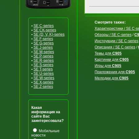
Смотрите также:
•
SE C-series
Характеристики / SE C-se
•
SE CK-series
•
SE (D, V, K)-series
Обзоры / SE C-series
/
C9
•
SE F-series
Инструкции / SE C-series
•
SE G-series
Описания / SE C-series
/
•
SE J-series
•
SE M-series
Темы для
C905
•
SE P-series
Картинки для
C905
•
SE R-series
•
SE S-series
Игры для
C905
•
SE T-series
Приложения для
C905
•
SE U-series
•
SE W-series
Мелодии для
C905
•
SE X-series
•
SE Z-series
Какая
информация на
сайте Вас
заинтересовала?
Мобильные
новости