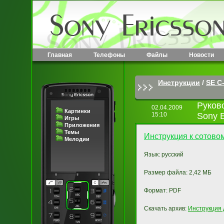
Главная
Телефоны
Файлы
Новости
Инструкции
/
SE C-
Руков
02.04.2009
Картинки
15:10
Sony 
Игры
Приложения
Темы
Инструкция к сотово
Мелодии
Язык: русский
Размер файла: 2,42 МБ
Формат: PDF
Скачать архив:
Инструкция