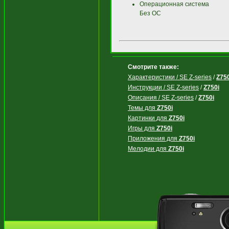
Операционная система
Без ОС
Смотрите также:
Характеристики / SE Z-series
/
Z750
Инструкции / SE Z-series
/
Z750i
Описания / SE Z-series
/
Z750i
Темы для
Z750i
Картинки для
Z750i
Игры для
Z750i
Приложения для
Z750i
Мелодии для
Z750i