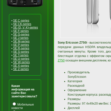
•
SE C-series
•
SE CK-series
•
SE (D, V, K)-series
•
SE F-series
•
SE G-series
•
SE J-series
•
SE M-series
Sony Ericsson Z750i
- высокотехноло
•
SE P-series
передачи данных HSDPA владельцы
•
SE R-series
считанные минуты. Кроме того, ди
•
SE S-series
•
SE T-series
блестящая отделка с эффектом скры
•
SE U-series
Z750
оснащен внешним дисплеем, кот
•
SE W-series
•
SE X-series
•
SE Z-series
Производитель
SonyEricsson
Категория
Раскладной
Какая
информация на
Оформление
сайте Вас
Конструкция корпуса: расклад
заинтересовала?
Размеры
Размеры: 97.4x49x20 мм Вес: 1
Мобильные
новости
Дисплей