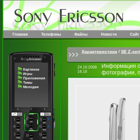
Главная
Телефоны
Файлы
Новости
Сайт
Характеристики
/
SE Z-ser
Информация о 
24.10.2008
Картинки
16:16
фотографии, 
Игры
Приложения
Темы
Мелодии