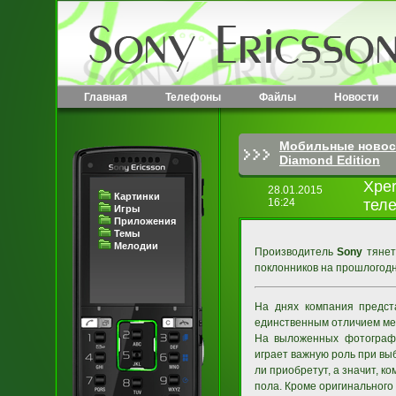
Главная
Телефоны
Файлы
Новости
Мобильные новос
Diamond Edition
Xper
28.01.2015
Картинки
16:24
тел
Игры
Приложения
Темы
Мелодии
Производитель
Sony
тянет
поклонников на прошлого
На днях компания предст
единственным отличием меж
На выложенных фотографи
играет важную роль при вы
ли приобретут, а значит, к
пола. Кроме оригинального