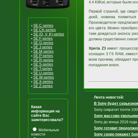
4.4 KitKat, которые были о
Первой страной, где смарт
дней, новинка появиться
Производители предлагают 
•
SE C-series
его цвета. Можно приобре
•
SE CK-series
таки дождаться анонса ра
•
SE (D, V, K)-series
•
SE F-series
должна существенно снизит
•
SE G-series
•
SE J-series
Xperia Z3
имеет процессор 
•
SE M-series
оснащен 3 Гб RAM, емкость
•
SE P-series
всем прочему, обладает пр
•
SE R-series
•
SE S-series
попадания влаги.
•
SE T-series
•
SE U-series
•
SE W-series
•
SE X-series
•
SE Z-series
Лента новостей:
В Sony будет серьезно
Какая
Sony сократит почти 100
информация на
сайте Вас
Sony массово увольняе
заинтересовала?
Sony до конца 2016 года
Sony готовит продолже
Мобильные
новости
Sony скоро покажет Son