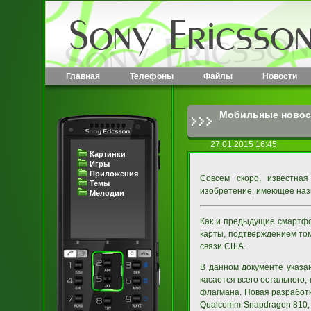
Главная
Телефоны
Файлы
Новости
Мобильные новос
27.01.2015 16:45
Картинки
Игры
Приложения
Совсем скоро, известная
Темы
изобретение, имеющее назв
Мелодии
Как и предыдущие смартфо
карты, подтверждением том
связи США.
В данном документе указан
касается всего остального,
флагмана. Новая разработк
Qualcomm Snapdragon 810,