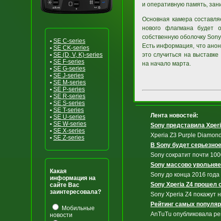
и оперативную память, зан
Основная камера составля
нового флагмана будет о
собственную оболочку Sony 
•
SE C-series
Есть информация, что анон
•
SE CK-series
•
SE (D, V, K)-series
это случиться на выставк
•
SE F-series
на начало марта.
•
SE G-series
•
SE J-series
•
SE M-series
•
SE P-series
•
SE R-series
•
SE S-series
•
SE T-series
Лента новостей:
•
SE U-series
•
SE W-series
Sony представила Xperia
•
SE X-series
Xperia Z3 Purple Diamon
•
SE Z-series
В Sony будет серьезно
Sony сократит почти 100
Sony массово увольняе
Какая
Sony до конца 2016 года
информация на
Sony Xperia Z4 прошел
сайте Вас
заинтересовала?
Sony Xperia Z4 покажут 
Рейтинг самых популяр
Мобильные
AnTuTu опубликовала ре
новости