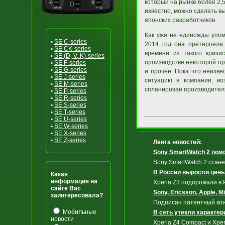
который на рынке более 2,5
известно, можно сделать вы
японских разработчиков.
Как уже не единожды упом
•
SE C-series
2014 год она претерпела
•
SE CK-series
времени из такого кризи
•
SE (D, V, K)-series
производстве некоторой пр
•
SE F-series
•
SE G-series
и прочее. Пока что неизве
•
SE J-series
ситуацию в компании, во
•
SE M-series
спланирован производител
•
SE P-series
•
SE R-series
•
SE S-series
•
SE T-series
•
SE U-series
•
SE W-series
•
SE X-series
•
SE Z-series
Лента новостей:
Sony SmartWatch 2 по
Sony SmartWatch 2 стан
В России выросли цены 
Какая
информация на
Xperia Z3 подорожали в 
сайте Вас
Sony, Ericsson, Apple, 
заинтересовала?
Подписан патентный кон
Мобильные
В сеть утекли характери
новости
Xperia Z4 Compact и Xper