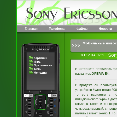
Главная
Телефоны
Файлы
Новости
Мобильные новос
Son
18.12.2014 16:59
Картинки
Игры
Приложения
В интернете появилось фо
Темы
Мелодии
названием
XPERIA E4
.
В продаже он планируетс
устройство будет около 200
то есть варианты с под
пятидюймового экрана дости
KitKat, а также и с Loll
четырехъядерный, с процес
память займет около 1 Гб.