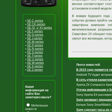
вполне соответствует ста
установили в новой модели
В январе будущего года 
событие должно пройти на
•
SE C-series
•
SE CK-series
смартфона компания со
•
SE (D, V, K)-series
мегапиксельным разрешен
•
SE F-series
Смартфон Z4 обещает пора
•
SE G-series
•
SE J-series
смогут все желающие, кото
•
SE M-series
•
SE P-series
•
SE R-series
•
SE S-series
•
SE T-series
•
SE U-series
•
SE W-series
Лента новостей:
•
SE X-series
•
SE Z-series
В 2015 году появятся т
Android TV будет встрое
В сеть утекли характери
Xperia Z4 Compact и Xper
Какая
Утечка информации о So
информация на
сайте Вас
Sony Xperia E4 рассекре
заинтересовала?
Sony начинает продажи
Белые Sony SmartWatch 3
Мобильные
новости
Sony сделает часы из 