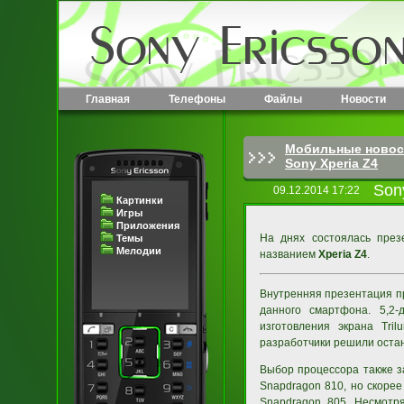
Главная
Телефоны
Файлы
Новости
Мобильные новос
Sony Xperia Z4
Son
09.12.2014 17:22
Картинки
Игры
Приложения
На днях состоялась през
Темы
Мелодии
названием
Xperia Z4
.
Внутренняя презентация пр
данного смартфона. 5,2
изготовления экрана Tri
разработчики решили остан
Выбор процессора также з
Snapdragon 810, но скоре
Snapdragon 805. Несмотр