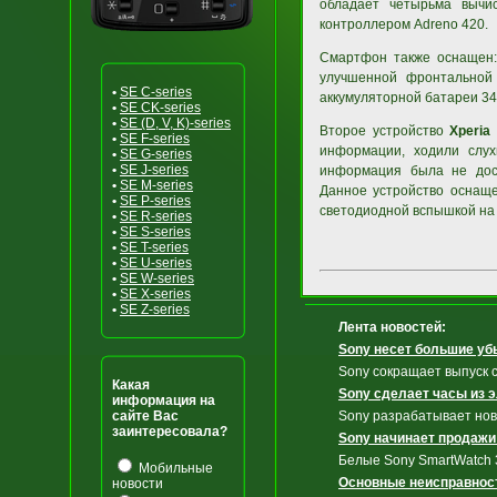
обладает четырьма вычи
контроллером Adreno 420.
Смартфон также оснащен: 
улучшенной фронтальной 
•
SE C-series
аккумуляторной батареи 342
•
SE CK-series
•
SE (D, V, K)-series
Второе устройство
Xperia
•
SE F-series
информации, ходили слух
•
SE G-series
•
SE J-series
информация была не дост
•
SE M-series
Данное устройство оснаще
•
SE P-series
светодиодной вспышкой на 
•
SE R-series
•
SE S-series
•
SE T-series
•
SE U-series
•
SE W-series
•
SE X-series
•
SE Z-series
Лента новостей:
Sony несет большие уб
Sony сокращает выпуск
Какая
Sony сделает часы из 
информация на
сайте Вас
Sony разрабатывает но
заинтересовала?
Sony начинает продажи
Белые Sony SmartWatch 3
Мобильные
Основные неисправност
новости