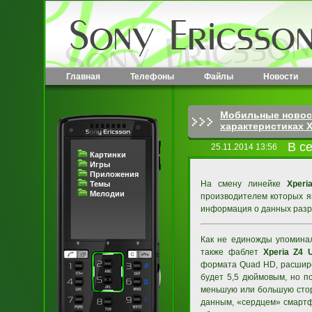
Главная
Телефоны
Файлы
Новости
Мобильные новос
характеристиках X
В с
25.11.2014 13:56
Картинки
Игры
Приложения
На смену линейке
Xperi
Темы
Мелодии
производителем которых я
информация о данных разра
Как не единожды упомина
также фаблет
Xperia Z4 U
формата Quad HD, расширен
будет 5,5 дюймовым, но п
меньшую или большую стор
данным, «сердцем» смартф