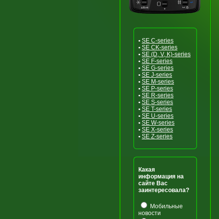
•
SE C-series
•
SE CK-series
•
SE (D, V, K)-series
•
SE F-series
•
SE G-series
•
SE J-series
•
SE M-series
•
SE P-series
•
SE R-series
•
SE S-series
•
SE T-series
•
SE U-series
•
SE W-series
•
SE X-series
•
SE Z-series
Какая
информация на
сайте Вас
заинтересовала?
Мобильные
новости