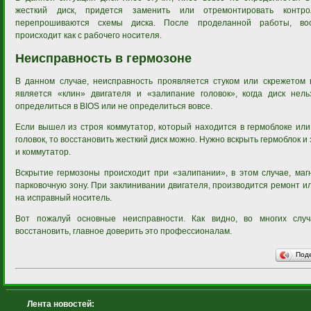
жесткий диск, придется заменить или отремонтировать контр
перепрошиваются схемы диска. После проделанной работы, во
происходит как с рабочего носителя.
Неисправность в гермозоне
В данном случае, неисправность проявляется стуком или скрежетом 
является «клин» двигателя и «залипание головок», когда диск нель
определиться в BIOS или не определиться вовсе.
Если вышел из строя коммутатор, который находится в гермоблоке или
головок, то восстановить жесткий диск можно. Нужно вскрыть гермоблок и
и коммутатор.
Вскрытие гермозоны происходит при «залипании», в этом случае, маг
парковочную зону. При заклинивании двигателя, производится ремонт 
на исправный носитель.
Вот пожалуй основные неисправности. Как видно, во многих слу
восстановить, главное доверить это профессионалам.
Под
Лента новостей: