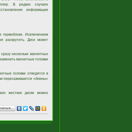
оллер. В редких случаях
сстановление информации
в гермоблоке. Исключением
зя раскрутить. Диск может
 сразу несколько магнитных
 заменить магнитные головки
нитные головки отводятся в
или пересаживаются «блины»
чаях жесткие диски можно
елиться…