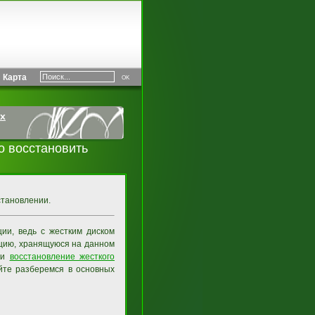
Карта
х
о восстановить
сстановлении.
ии, ведь с жестким диском
ацию, хранящуюся на данном
сти
восстановление жесткого
йте разберемся в основных