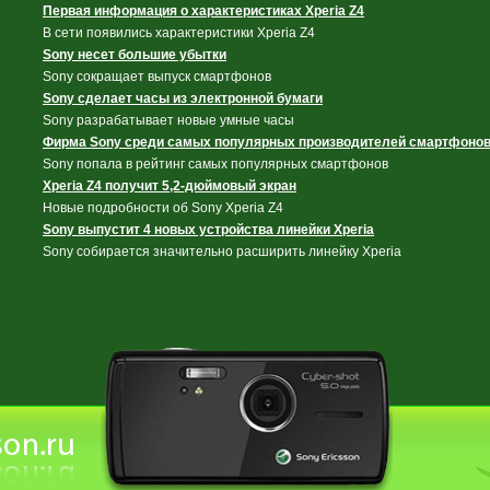
Первая информация о характеристиках Xperia Z4
В сети появились характеристики Xperia Z4
Sony несет большие убытки
Sony сокращает выпуск смартфонов
Sony сделает часы из электронной бумаги
Sony разрабатывает новые умные часы
Фирма Sony среди самых популярных производителей смартфоно
Sony попала в рейтинг самых популярных смартфонов
Xperia Z4 получит 5,2-дюймовый экран
Новые подробности об Sony Xperia Z4
Sony выпустит 4 новых устройства линейки Xperia
Sony собирается значительно расширить линейку Xperia