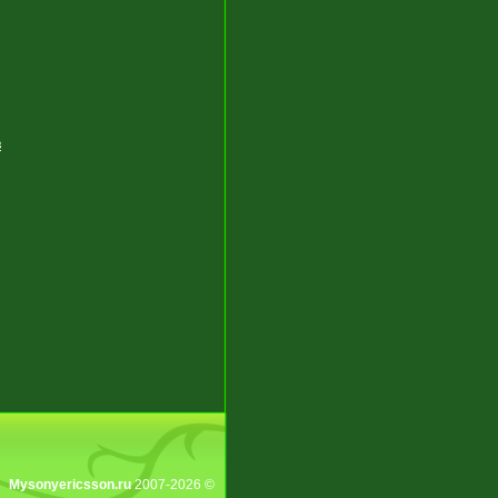
в
Mysonyericsson.ru
2007-2026 ©