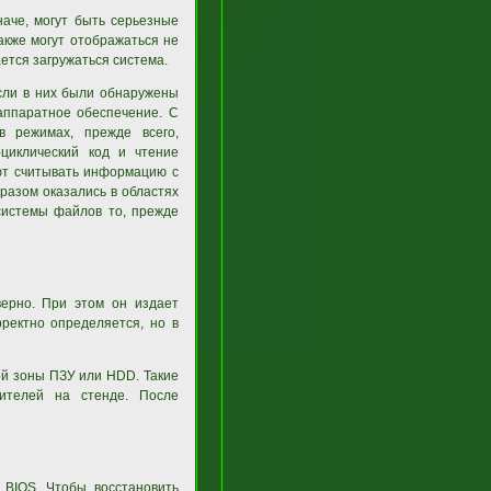
наче, могут быть серьезные
акже могут отображаться не
ется загружаться система.
если в них были обнаружены
аппаратное обеспечение. С
 режимах, прежде всего,
-циклический код и чтение
ют считывать информацию с
разом оказались в областях
системы файлов то, прежде
верно. При этом он издает
рректно определяется, но в
ой зоны ПЗУ или HDD. Такие
ителей на стенде. После
 BIOS. Чтобы восстановить