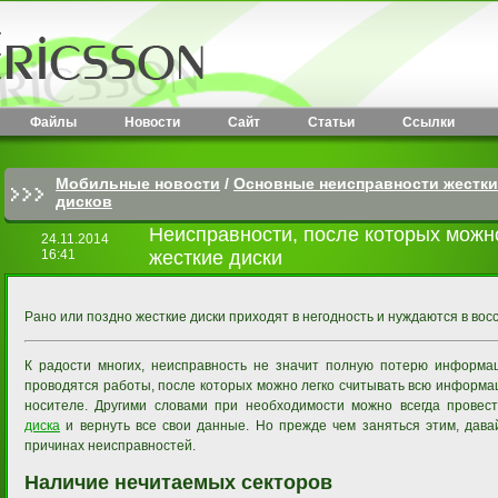
Файлы
Новости
Сайт
Статьи
Ссылки
Мобильные новости
/
Основные неисправности жестки
дисков
Неисправности, после которых можн
24.11.2014
16:41
жесткие диски
Рано или поздно жесткие диски приходят в негодность и нуждаются в во
К радости многих, неисправность не значит полную потерю информац
проводятся работы, после которых можно легко считывать всю информ
носителе. Другими словами при необходимости можно всегда прове
диска
и вернуть все свои данные. Но прежде чем заняться этим, дава
причинах неисправностей.
Наличие нечитаемых секторов