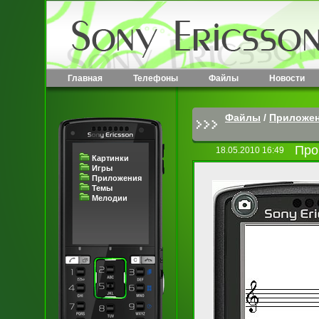
Главная
Телефоны
Файлы
Новости
Файлы
/
Приложе
Про
18.05.2010 16:49
Картинки
Игры
Приложения
Темы
Мелодии