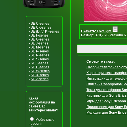
•
SE C-series
•
SE CK-series
Скачать:
Lovelight
•
SE (D, V, K)-series
Размер: 370,7 kB, скачано 6
•
SE F-series
•
SE G-series
•
SE J-series
•
SE M-series
•
SE P-series
•
SE R-series
•
SE S-series
Смотрите также:
•
SE T-series
•
SE U-series
Обзоры телефонов
Sony
•
SE W-series
Характеристики телефо
•
SE X-series
Инструкции для телефо
•
SE Z-series
Описания телефонов
So
Темы для телефонов
So
Картинки для
Sony Eric
Какая
Игры для
Sony Ericsson
информация на
сайте Вас
Приложения для
Sony E
заинтересовала?
Мелодии для
Sony Erics
Мобильные
новости