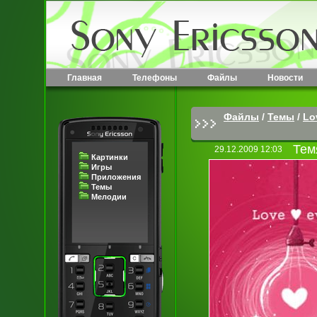
Главная
Телефоны
Файлы
Новости
Файлы
/
Темы
/
Lo
Тем
29.12.2009 12:03
Картинки
Игры
Приложения
Темы
Мелодии