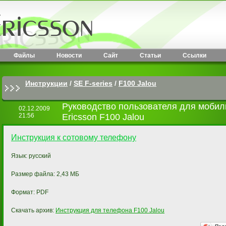
Файлы
Новости
Сайт
Статьи
Ссылки
Инструкции
/
SE F-series
/
F100 Jalou
Руководство пользователя для мобил
02.12.2009
21:56
Ericsson F100 Jalou
Инструкция к сотовому телефону
Язык: русский
Размер файла: 2,43 МБ
Формат: PDF
Скачать архив:
Инструкция для телефона F100 Jalou