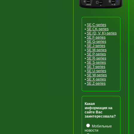
•
SE C-series
•
SE CK-series
•
SE (D, V, K)-series
•
SE F-series
•
SE G-series
•
SE J-series
•
SE M-series
•
SE P-series
•
SE R-series
•
SE S-series
•
SE T-series
•
SE U-series
•
SE W-series
•
SE X-series
•
SE Z-series
Какая
информация на
сайте Вас
заинтересовала?
Мобильные
новости