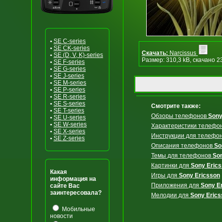
•
SE C-series
•
SE CK-series
Скачать:
Narcissus
•
SE (D, V, K)-series
Размер: 310,3 kB, скачано 2
•
SE F-series
•
SE G-series
•
SE J-series
•
SE M-series
•
SE P-series
•
SE R-series
•
SE S-series
Смотрите также:
•
SE T-series
Обзоры телефонов
Sony
•
SE U-series
•
SE W-series
Характеристики телефо
•
SE X-series
Инструкции для телефо
•
SE Z-series
Описания телефонов
So
Темы для телефонов
So
Картинки для
Sony Eric
Какая
Игры для
Sony Ericsson
информация на
Приложения для
Sony E
сайте Вас
заинтересовала?
Мелодии для
Sony Erics
Мобильные
новости