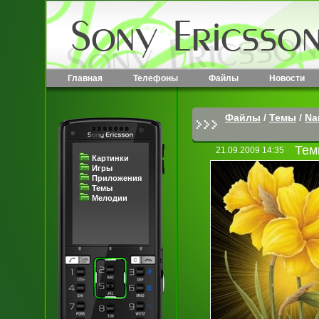
Главная
Телефоны
Файлы
Новости
Файлы
/
Темы
/
Na
Тем
21.09.2009 14:35
Картинки
Игры
Приложения
Темы
Мелодии