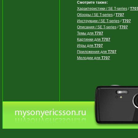
Смотрите также:
Характеристики / SE T-series
/
T70
Обзоры / SE T-series
/
T707
Инструкции / SE T-series
/
T707
Описания / SE T-series
/
T707
Темы для
T707
Картинки для
T707
Игры для
T707
Приложения для
T707
Мелодии для
T707