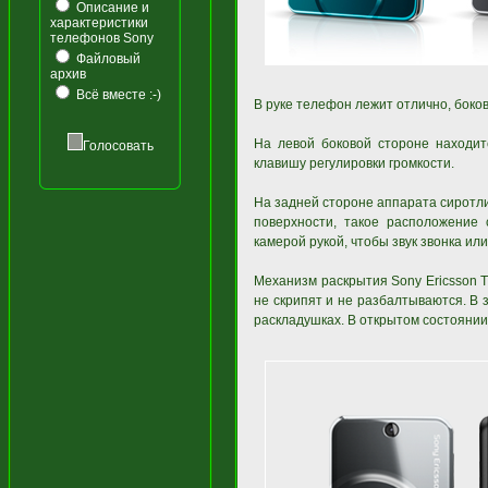
Описание и
характеристики
телефонов Sony
Файловый
архив
Всё вместе :-)
В руке телефон лежит отлично, боков
На левой боковой стороне находи
Голосовать
клавишу регулировки громкости.
На задней стороне аппарата сиротл
поверхности, такое расположение
камерой рукой, чтобы звук звонка ил
Механизм раскрытия Sony Ericsson T
не скрипят и не разбалтываются. В 
раскладушках. В открытом состоянии