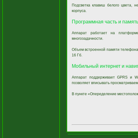
Подсветка клавиш белого цвета, н
корпуса.
Программная часть и памят
Аппарат работает на платформ
многозадачности.
Объем встроенной памяти телефона с
16 Гб.
Мобильный интернет и нави
Аппарат поддерживает GPRS и WAP
позволяет вписывать просматриваемы
В пункте «Опеределение местополо