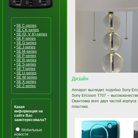
•
SE C-series
•
SE CK-series
•
SE (D, V, K)-series
•
SE F-series
•
SE G-series
•
SE J-series
•
SE M-series
•
SE P-series
•
SE R-series
•
SE S-series
•
SE T-series
•
SE U-series
•
SE W-series
Дизайн
•
SE X-series
•
SE Z-series
Аппарат выглядит подобно Sony Eri
Sony Ericsson T707 – высококачеств
Окантовка всех двух частей корпус
пластика.
Какая
информация на
сайте Вас
заинтересовала?
Мобильные
новости