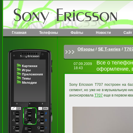
Главная
Телефоны
Файлы
Новости
Сайт
Обзоры
/
SE T-series
/
T70
Все о телефон
07.09.2009
Картинки
18:43
оформление, в
Игры
Приложения
Темы
Мелодии
Sony Ericsson T707 построен на ба
сегмент, но уже не в музыкальную н
анонсировала
T707
еще в первом ква