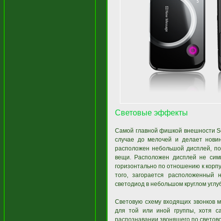
Световые эффекты
Самой главной фишкой внешности So
случае до мелочей и делает новин
расположен небольшой дисплей, по
вещи. Расположен дисплей не симм
горизонтально по отношению к корпу
того, загорается расположенный 
светодиод в небольшом круглом углу
Световую схему входящих звонков м
для той или иной группы, хотя с
распознавании звонящего по светово