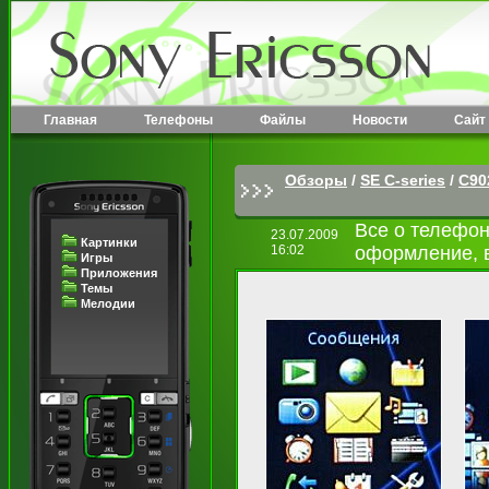
Главная
Телефоны
Файлы
Новости
Сайт
Обзоры
/
SE C-series
/
C90
Все о телефон
23.07.2009
Картинки
16:02
оформление, в
Игры
Приложения
Темы
Мелодии