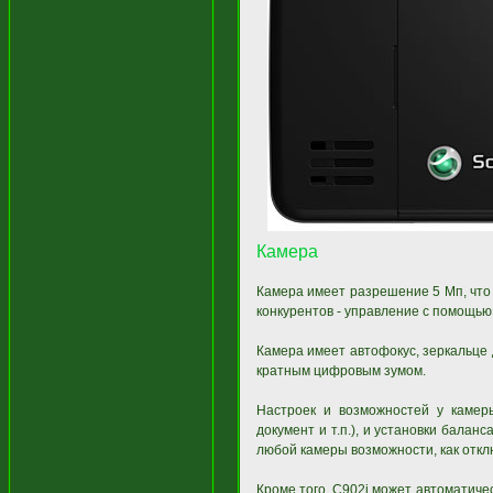
Камера
Камера имеет разрешение 5 Мп, что
конкурентов - управление с помощью
Камера имеет автофокус, зеркальце
кратным цифровым зумом.
Настроек и возможностей у камеры
документ и т.п.), и установки бала
любой камеры возможности, как отклю
Кроме того, C902i может автоматиче