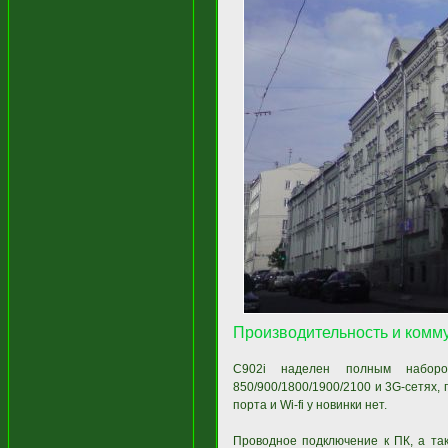
Производительность и комм
C902i наделен полным наборо
850/900/1800/1900/2100 и 3G-сетях,
порта и Wi-fi у новинки нет.
Проводное подключение к ПК, а так