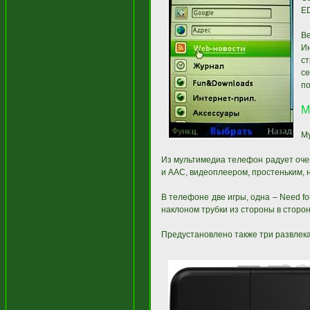
ED
В
И
ст
с
п
М
М
Из мультимедиа телефон радует оче
и AAC, видеоплеером, простеньким, 
В телефоне две игры, одна – Need f
наклоном трубки из стороны в сторону
Предустановлено также три развлека