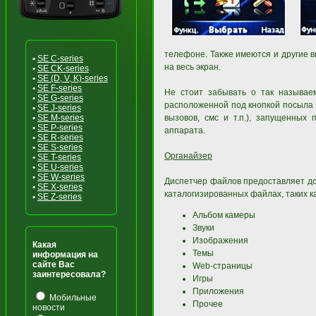
телефоне. Также имеются и другие 
•
SE C-series
на весь экран.
•
SE CK-series
•
SE (D, V, K)-series
•
SE F-series
Не стоит забывать о так называе
•
SE G-series
расположенной под кнопкой посыла 
•
SE J-series
•
SE M-series
вызовов, смс и т.п.), запущенных
•
SE P-series
аппарата.
•
SE R-series
•
SE S-series
Органайзер
•
SE T-series
•
SE U-series
•
SE W-series
Диспетчер файлов предоставляет до
•
SE X-series
каталогизированных файлах, таких ка
•
SE Z-series
Альбом камеры
Звуки
Изображения
Какая
Темы
информация на
сайте Вас
Web-страницы
заинтересовала?
Игры
Приложения
Мобильные
Прочее
новости