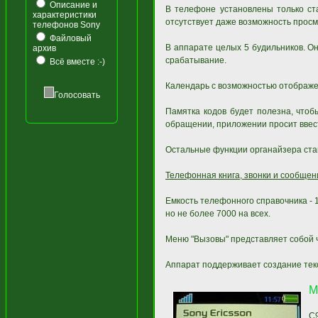
Описание и
В телефоне установлены только ст
характеристики
отсутствует даже возможность просм
телефонов Sony
Файловый
В аппарате целых 5 будильников. Он
архив
срабатывание.
Всё вместе :-)
Календарь с возможностью отображен
Голосовать
Памятка кодов будет полезна, что
обращении, приложении просит ввест
Остальные функции органайзера ст
Телефонная книга, звонки и сообщен
Емкость телефонного справочника - 1
но не более 7000 на всех.
Меню "Вызовы" представляет собой 
Аппарат поддерживает создание текс
М
С