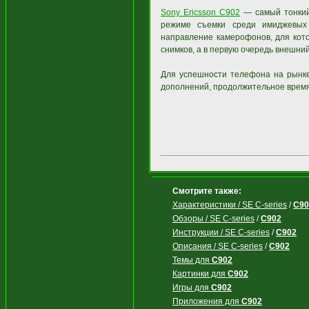
Sony Ericsson C902
— самый тонкий 
режиме съемки среди имиджевых 
направление камерофонов, для кото
снимков, а в первую очередь внешний
Для успешности телефона на рынке
дополнений, продолжительное врем
Смотрите также:
Характеристики / SE C-series
/
C90
Обзоры / SE C-series
/
C902
Инструкции / SE C-series
/
C902
Описания / SE C-series
/
C902
Темы для
C902
Картинки для
C902
Игры для
C902
Приложения для
C902