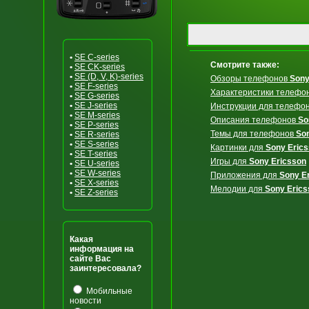
•
SE C-series
Смотрите также:
•
SE CK-series
•
SE (D, V, K)-series
Обзоры телефонов
Sony
•
SE F-series
Характеристики телефо
•
SE G-series
•
SE J-series
Инструкции для телефо
•
SE M-series
Описания телефонов
So
•
SE P-series
Темы для телефонов
So
•
SE R-series
•
SE S-series
Картинки для
Sony Eric
•
SE T-series
Игры для
Sony Ericsson
•
SE U-series
•
SE W-series
Приложения для
Sony E
•
SE X-series
Мелодии для
Sony Erics
•
SE Z-series
Какая
информация на
сайте Вас
заинтересовала?
Мобильные
новости