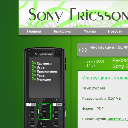
Главная
Телефоны
Файлы
Новости
Инструкции
/
SE W
Руков
09.07.2009
Картинки
14:57
Sony E
Игры
Приложения
Темы
Инструкция к сотово
Мелодии
Язык: русский
Размер файла: 3,57 МБ
Формат: PDF
Скачать архив:
Инструкция 