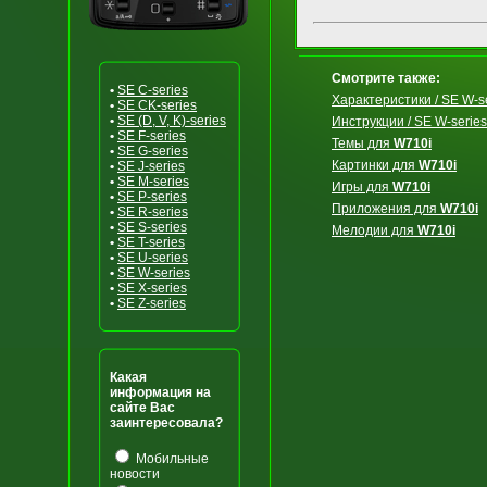
Смотрите также:
•
SE C-series
Характеристики / SE W-s
•
SE CK-series
•
SE (D, V, K)-series
Инструкции / SE W-series
•
SE F-series
Темы для
W710i
•
SE G-series
Картинки для
W710i
•
SE J-series
•
SE M-series
Игры для
W710i
•
SE P-series
Приложения для
W710i
•
SE R-series
•
SE S-series
Мелодии для
W710i
•
SE T-series
•
SE U-series
•
SE W-series
•
SE X-series
•
SE Z-series
Какая
информация на
сайте Вас
заинтересовала?
Мобильные
новости