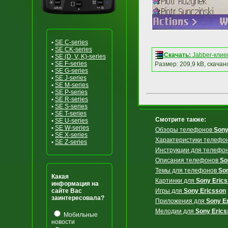
•
SE C-series
•
SE CK-series
Скачать:
Jabber-клие
•
SE (D, V, K)-series
•
SE F-series
Размер: 209,9 kB, скачан
•
SE G-series
•
SE J-series
•
SE M-series
•
SE P-series
•
SE R-series
•
SE S-series
•
SE T-series
Смотрите также:
•
SE U-series
•
SE W-series
Обзоры телефонов
Sony
•
SE X-series
Характеристики телефо
•
SE Z-series
Инструкции для телефо
Описания телефонов
So
Темы для телефонов
So
Какая
Картинки для
Sony Eric
информация на
сайте Вас
Игры для
Sony Ericsson
заинтересовала?
Приложения для
Sony E
Мелодии для
Sony Erics
Мобильные
новости