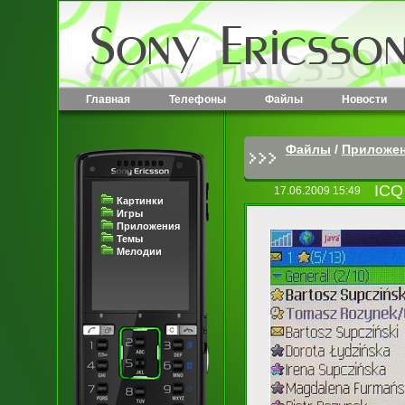
Главная
Телефоны
Файлы
Новости
Файлы
/
Приложе
ICQ
17.06.2009 15:49
Картинки
Игры
Приложения
Темы
Мелодии