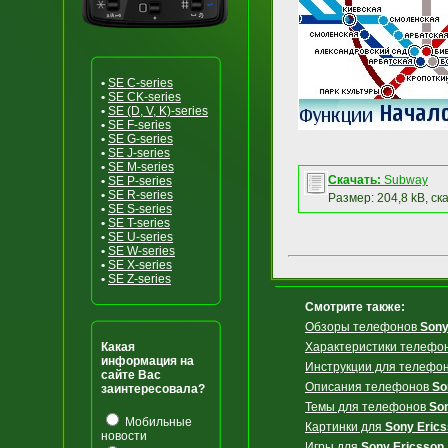
•
SE C-series
•
SE CK-series
•
SE (D, V, K)-series
•
SE F-series
•
SE G-series
•
SE J-series
•
SE M-series
Скачать:
Subway
•
SE P-series
•
SE R-series
Размер: 204,8 kB, ск
•
SE S-series
•
SE T-series
•
SE U-series
•
SE W-series
•
SE X-series
•
SE Z-series
Смотрите также:
Обзоры телефонов
Sony
Какая
Характеристики телефо
информация на
Инструкции для телефо
сайте Вас
Описания телефонов
So
заинтересовала?
Темы для телефонов
So
Мобильные
Картинки для
Sony Eric
новости
Игры для
Sony Ericsson