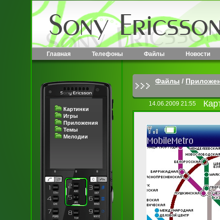
Главная
Телефоны
Файлы
Новости
Файлы
/
Приложе
Кар
14.06.2009 21:55
Картинки
Игры
Приложения
Темы
Мелодии