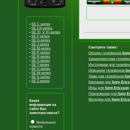
•
SE C-series
•
SE CK-series
•
SE (D, V, K)-series
•
SE F-series
•
SE G-series
•
SE J-series
Смотрите также:
•
SE M-series
•
SE P-series
Обзоры телефонов
Sony
•
SE R-series
Характеристики телефо
•
SE S-series
•
SE T-series
Инструкции для телефо
•
SE U-series
Описания телефонов
So
•
SE W-series
Темы для телефонов
So
•
SE X-series
•
SE Z-series
Картинки для
Sony Eric
Игры для
Sony Ericsson
Приложения для
Sony E
Мелодии для
Sony Erics
Какая
информация на
сайте Вас
заинтересовала?
Мобильные
новости