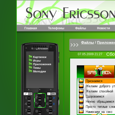
Главная
Телефоны
Файлы
Новости
Файлы
/
Приложе
Сбо
07.05.2009 21:27
Картинки
Игры
Приложения
Темы
Мелодии