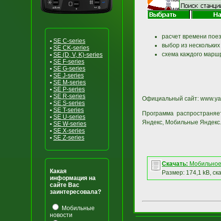
расчет времени поез
•
SE C-series
выбор из нескольких
•
SE CK-series
схема каждого марш
•
SE (D, V, K)-series
•
SE F-series
•
SE G-series
•
SE J-series
•
SE M-series
•
SE P-series
•
SE R-series
Официальный сайт: www.ya
•
SE S-series
•
SE T-series
Программа распространяе
•
SE U-series
Яндекс, Мобильные Яндекс
•
SE W-series
•
SE X-series
•
SE Z-series
Скачать:
Мобильное
Какая
Размер: 174,1 kB, ск
информация на
сайте Вас
заинтересовала?
Мобильные
новости