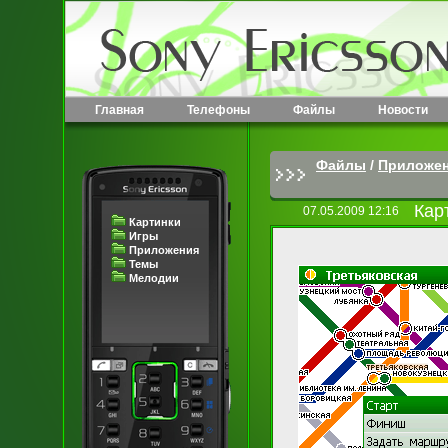
Главная
Телефоны
Файлы
Новости
Файлы
/
Приложе
Кар
07.05.2009 12:16
Картинки
Игры
Приложения
Темы
Мелодии