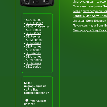
Инструкции для телефо
Описания телефонов
So
Темы для телефонов
So
Картинки для
Sony Eric
•
SE C-series
Игры для
Sony Ericsson
•
SE CK-series
Приложения для
Sony E
•
SE (D, V, K)-series
•
SE F-series
Мелодии для
Sony Erics
•
SE G-series
•
SE J-series
•
SE M-series
•
SE P-series
•
SE R-series
•
SE S-series
•
SE T-series
•
SE U-series
•
SE W-series
•
SE X-series
•
SE Z-series
Какая
информация на
сайте Вас
заинтересовала?
Мобильные
новости