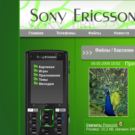
Главная
Телефоны
Файлы
Новости
Файлы
/
Картинки
При
06.05.2009 10:02
Картинки
Игры
Приложения
Темы
Мелодии
Скачать:
Peacock
Размер: 10,2 kB, скачано 24