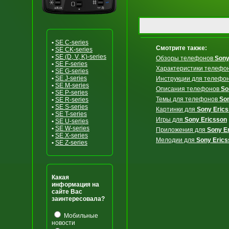
•
SE C-series
Смотрите также:
•
SE CK-series
•
SE (D, V, K)-series
Обзоры телефонов
Sony
•
SE F-series
Характеристики телефо
•
SE G-series
•
SE J-series
Инструкции для телефо
•
SE M-series
Описания телефонов
So
•
SE P-series
Темы для телефонов
So
•
SE R-series
•
SE S-series
Картинки для
Sony Eric
•
SE T-series
Игры для
Sony Ericsson
•
SE U-series
•
SE W-series
Приложения для
Sony E
•
SE X-series
Мелодии для
Sony Erics
•
SE Z-series
Какая
информация на
сайте Вас
заинтересовала?
Мобильные
новости