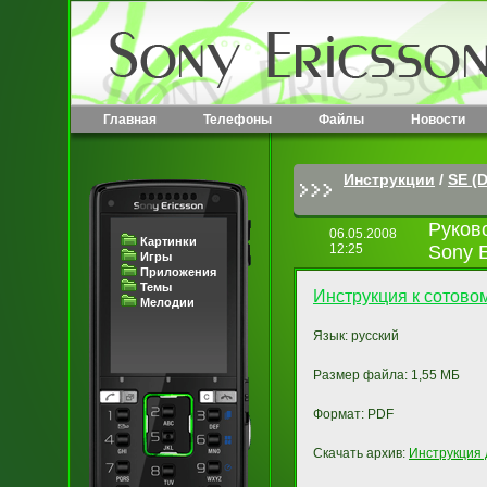
Главная
Телефоны
Файлы
Новости
Инструкции
/
SE (D
Руков
06.05.2008
Картинки
12:25
Sony E
Игры
Приложения
Темы
Инструкция к сотово
Мелодии
Язык: русский
Размер файла: 1,55 МБ
Формат: PDF
Скачать архив:
Инструкция 