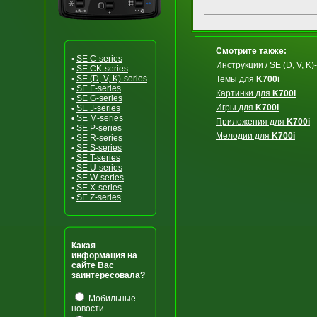
Смотрите также:
•
SE C-series
Инструкции / SE (D, V, K)-
•
SE CK-series
•
SE (D, V, K)-series
Темы для
K700i
•
SE F-series
Картинки для
K700i
•
SE G-series
Игры для
K700i
•
SE J-series
•
SE M-series
Приложения для
K700i
•
SE P-series
Мелодии для
K700i
•
SE R-series
•
SE S-series
•
SE T-series
•
SE U-series
•
SE W-series
•
SE X-series
•
SE Z-series
Какая
информация на
сайте Вас
заинтересовала?
Мобильные
новости