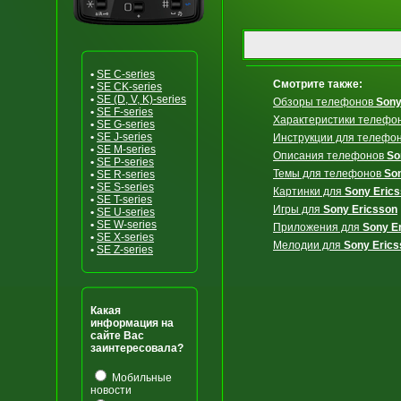
•
SE C-series
Смотрите также:
•
SE CK-series
•
SE (D, V, K)-series
Обзоры телефонов
Sony
•
SE F-series
Характеристики телефо
•
SE G-series
•
SE J-series
Инструкции для телефо
•
SE M-series
Описания телефонов
So
•
SE P-series
Темы для телефонов
So
•
SE R-series
•
SE S-series
Картинки для
Sony Eric
•
SE T-series
Игры для
Sony Ericsson
•
SE U-series
•
SE W-series
Приложения для
Sony E
•
SE X-series
Мелодии для
Sony Erics
•
SE Z-series
Какая
информация на
сайте Вас
заинтересовала?
Мобильные
новости