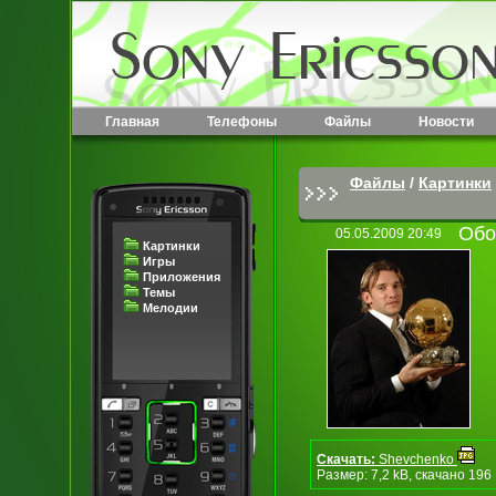
Главная
Телефоны
Файлы
Новости
Файлы
/
Картинки
Обо
05.05.2009 20:49
Картинки
Игры
Приложения
Темы
Мелодии
Скачать:
Shevchenko
Размер: 7,2 kB, скачано 196